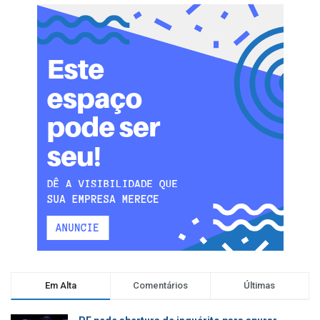
Em Alta
Comentários
Últimas