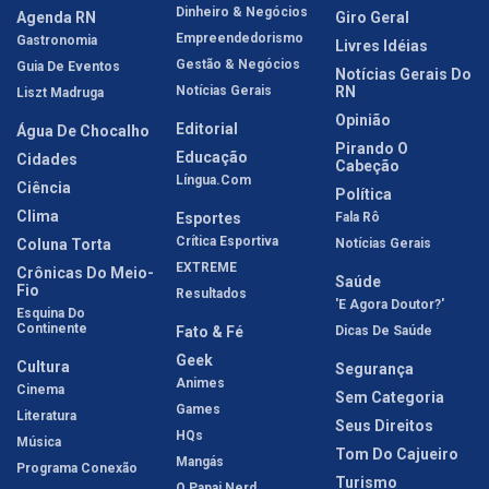
Dinheiro & Negócios
Agenda RN
Giro Geral
Empreendedorismo
Gastronomia
Livres Idéias
Gestão & Negócios
Guia De Eventos
Notícias Gerais Do
Notícias Gerais
RN
Liszt Madruga
Opinião
Editorial
Água De Chocalho
Pirando O
Educação
Cidades
Cabeção
Língua.com
Ciência
Política
Clima
Esportes
Fala Rô
Crítica Esportiva
Coluna Torta
Notícias Gerais
EXTREME
Crônicas Do Meio-
Saúde
Fio
Resultados
'E Agora Doutor?'
Esquina Do
Continente
Fato & Fé
Dicas De Saúde
Geek
Cultura
Segurança
Animes
Cinema
Sem Categoria
Games
Literatura
Seus Direitos
HQs
Música
Tom Do Cajueiro
Mangás
Programa Conexão
Turismo
O Papai Nerd