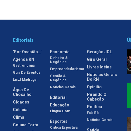
Editoriais
Ú
'Por Ocasião…'
Economia
Geração JOL
Dinheiro &
Agenda RN
Giro Geral
Negócios
Gastronomia
Livres Idéias
Empreendedorismo
Guia De Eventos
Notícias Gerais
Gestão &
Do RN
Liszt Madruga
Negócios
Opinião
Notícias Gerais
Água De
Chocalho
Pirando O
Editorial
Cabeção
Cidades
Educação
Política
Ciência
Língua.com
Fala Rô
Clima
Notícias Gerais
Esportes
Coluna Torta
Crítica Esportiva
Saúde