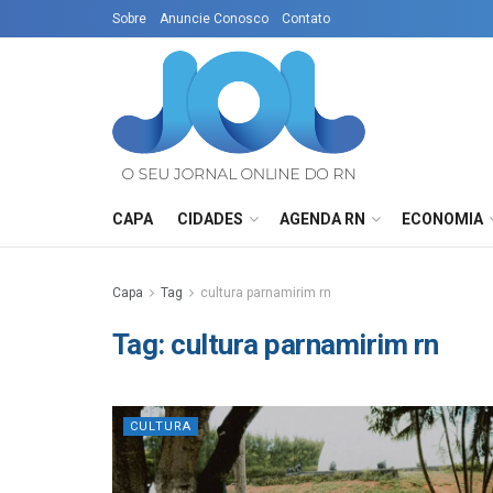
Sobre
Anuncie Conosco
Contato
CAPA
CIDADES
AGENDA RN
ECONOMIA
Capa
Tag
cultura parnamirim rn
Tag:
cultura parnamirim rn
CULTURA