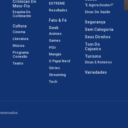
Crônicas Do
EXTREME
'E Agora Doutor?'
Meio-Fio
Resultados
Esquina Do
Dicas De Saúde
Continente
Fato & Fé
Segurança
Cultura
Geek
Sem Categoria
Cinema
Animes
Seus Direitos
Literatura
Games
Tom Do
Música
HQs
Cajueiro
Programa
Mangás
Turismo
Conexão
O Papai Nerd
Dicas E Roteiros
Teatro
Séries
Variedades
Streaming
Tech
 reservados.