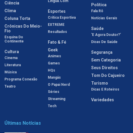
Língua.com
Ciência
Política
Clima
Esportes
Fala Rô
Crítica Esportiva
Coluna Torta
Notícias Gerais
EXTREME
Crônicas Do Meio-
Saúde
Fio
Resultados
'E Agora Doutor?'
Esquina Do
Continente
Fato & Fé
Dicas De Saúde
Geek
Cultura
Segurança
Animes
Cinema
Sem Categoria
Games
Literatura
Seus Direitos
HQs
Música
Tom Do Cajueiro
Mangás
Programa Conexão
Turismo
O Papai Nerd
Teatro
Dicas E Roteiros
Séries
Streaming
Variedades
Tech
Últimas Notícias