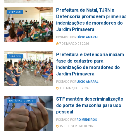
Prefeitura de Natal, TJRN e
CIDADES
Defensoria promovem primeiras
indenizações de moradores do
Jardim Primavera
POSTADO POR
LÚCIO AMARAL
7 DE MARÇO DE 2026
Prefeitura e Defensoria iniciam
CIDADES
fase de cadastro para
indenização de moradores do
Jardim Primavera
POSTADO POR
LÚCIO AMARAL
1 DE MARÇO DE 2026
STF mantém descriminalização
NOTÍCIAS GERAIS
do porte de maconha para uso
pessoal
POSTADO POR
RÔ MEDEIROS
15 DE FEVEREIRO DE 2025