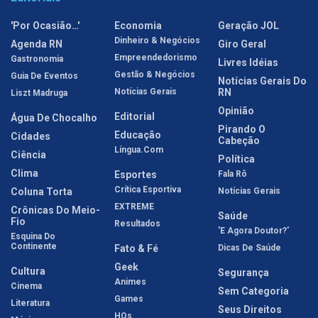
'Por Ocasião…'
Economia
Geração JOL
Dinheiro & Negócios
Agenda RN
Giro Geral
Empreendedorismo
Gastronomia
Livres Idéias
Gestão & Negócios
Guia De Eventos
Notícias Gerais Do
Notícias Gerais
RN
Liszt Madruga
Opinião
Editorial
Água De Chocalho
Pirando O
Educação
Cidades
Cabeção
Língua.com
Ciência
Política
Clima
Esportes
Fala Rô
Crítica Esportiva
Coluna Torta
Notícias Gerais
EXTREME
Crônicas Do Meio-
Saúde
Fio
Resultados
'E Agora Doutor?'
Esquina Do
Continente
Fato & Fé
Dicas De Saúde
Geek
Cultura
Segurança
Animes
Cinema
Sem Categoria
Games
Literatura
Seus Direitos
HQs