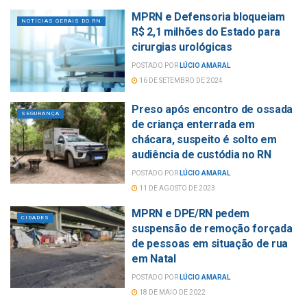
MPRN e Defensoria bloqueiam
NOTÍCIAS GERAIS DO RN
R$ 2,1 milhões do Estado para
cirurgias urológicas
POSTADO POR
LÚCIO AMARAL
16 DE SETEMBRO DE 2024
Preso após encontro de ossada
SEGURANÇA
de criança enterrada em
chácara, suspeito é solto em
audiência de custódia no RN
POSTADO POR
LÚCIO AMARAL
11 DE AGOSTO DE 2023
MPRN e DPE/RN pedem
CIDADES
suspensão de remoção forçada
de pessoas em situação de rua
em Natal
POSTADO POR
LÚCIO AMARAL
18 DE MAIO DE 2022