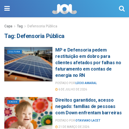
Capa
Tag
Defensoria Pública
Tag:
Defensoria Pública
MP e Defensoria pedem
CULTURA
restituição em dobro para
clientes afetados por falhas no
faturamento em contas de
energia no RN
POSTADO POR
LÚCIO AMARAL
6 DE JULHO DE 2026
Direitos garantidos, acesso
SAÚDE
negado: famílias de pessoas
com Down enfrentam barreiras
POSTADO POR
OTAVIANO LACET
21 DE MARÇO DE 2026