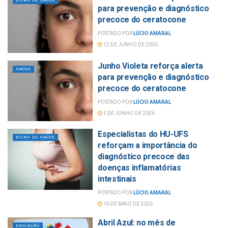
DICAS DE SAÚDE
para prevenção e diagnóstico
precoce do ceratocone
POSTADO POR
LÚCIO AMARAL
12 DE JUNHO DE 2026
Junho Violeta reforça alerta
SAÚDE
para prevenção e diagnóstico
precoce do ceratocone
POSTADO POR
LÚCIO AMARAL
5 DE JUNHO DE 2026
Especialistas do HU-UFS
DICAS DE SAÚDE
reforçam a importância do
diagnóstico precoce das
doenças inflamatórias
intestinais
POSTADO POR
LÚCIO AMARAL
16 DE MAIO DE 2026
Abril Azul: no mês de
EDUCAÇÃO