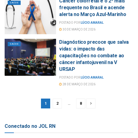
Câncer colorretal é o 2º mais
SAÚDE
frequente no Brasil e acende
alerta no Março Azul-Marinho
POSTADO POR
LÚCIO AMARAL
30 DE MARÇO DE 2026
Diagnóstico precoce que salva
SAÚDE
vidas: o impacto das
capacitações no combate ao
câncer infantojuvenil na V
URSAP
POSTADO POR
LÚCIO AMARAL
28 DE MARÇO DE 2026
1
2
…
8
Conectado no JOL RN