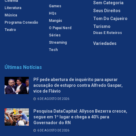
Cinema
Sem Categoria
Games
Literatura
Seus Direitos
HQs
Música
Tom Do Cajueiro
Mangás
Programa Conexão
Turismo
O Papai Nerd
Teatro
Dicas E Roteiros
Séries
Streaming
Variedades
Tech
Últimas Notícias
PF pede abertura de inquérito para apurar
acusação de estupro contra Alfredo Gaspar,
vice de Flávio
6 DE AGOSTO DE 2026
Pesquisa DataCapital: Allyson Bezerra cresce,
segue em 1º lugar e chega a 40% para
Governador do RN
6 DE AGOSTO DE 2026