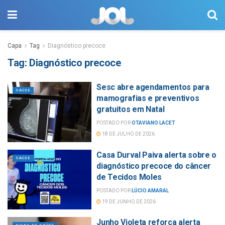
Capa
Tag
Diagnóstico precoce
Tag:
Diagnóstico precoce
Sesc abre agendamentos para
SAÚDE
mamografias e preventivos
gratuitos em Natal
POSTADO POR
OTAVIANO LACET
18 DE JULHO DE 2026
Casa Durval Paiva alerta sobre o
SAÚDE
diagnóstico precoce do câncer
de Tecidos Moles
POSTADO POR
LÚCIO AMARAL
19 DE JUNHO DE 2026
Junho Violeta reforça alerta