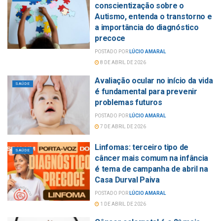
conscientização sobre o
Autismo, entenda o transtorno e
a importância do diagnóstico
precoce
POSTADO POR
LÚCIO AMARAL
8 DE ABRIL DE 2026
Avaliação ocular no início da vida
SAÚDE
é fundamental para prevenir
problemas futuros
POSTADO POR
LÚCIO AMARAL
7 DE ABRIL DE 2026
Linfomas: terceiro tipo de
SAÚDE
câncer mais comum na infância
é tema de campanha de abril na
Casa Durval Paiva
POSTADO POR
LÚCIO AMARAL
1 DE ABRIL DE 2026