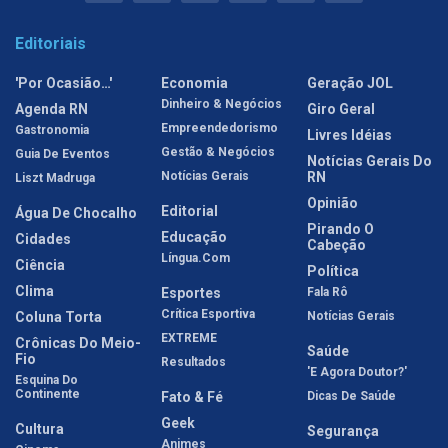
Editoriais
'Por Ocasião…'
Economia
Geração JOL
Dinheiro & Negócios
Agenda RN
Giro Geral
Empreendedorismo
Gastronomia
Livres Idéias
Gestão & Negócios
Guia De Eventos
Notícias Gerais Do
Notícias Gerais
RN
Liszt Madruga
Opinião
Editorial
Água De Chocalho
Pirando O
Educação
Cidades
Cabeção
Língua.com
Ciência
Política
Clima
Esportes
Fala Rô
Crítica Esportiva
Coluna Torta
Notícias Gerais
EXTREME
Crônicas Do Meio-
Saúde
Fio
Resultados
'E Agora Doutor?'
Esquina Do
Continente
Fato & Fé
Dicas De Saúde
Geek
Cultura
Segurança
Animes