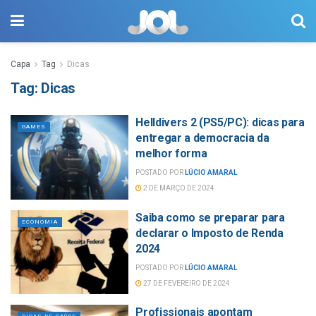
Capa
Tag
Dicas
Tag:
Dicas
Helldivers 2 (PS5/PC): dicas para
GAMES
entregar a democracia da
melhor forma
POSTADO POR
LÚCIO AMARAL
2 DE MARÇO DE 2024
Saiba como se preparar para
ECONOMIA
declarar o Imposto de Renda
2024
POSTADO POR
LÚCIO AMARAL
27 DE FEVEREIRO DE 2024
Profissionais apontam