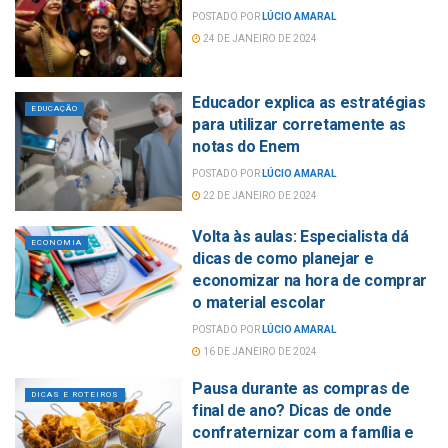
POSTADO POR
LÚCIO AMARAL
24 DE JANEIRO DE 2024
Educador explica as estratégias
EDUCAÇÃO
para utilizar corretamente as
notas do Enem
POSTADO POR
LÚCIO AMARAL
22 DE JANEIRO DE 2024
Volta às aulas: Especialista dá
ECONOMIA
dicas de como planejar e
economizar na hora de comprar
o material escolar
POSTADO POR
LÚCIO AMARAL
16 DE JANEIRO DE 2024
Pausa durante as compras de
DICAS E ROTEIROS
final de ano? Dicas de onde
confraternizar com a família e