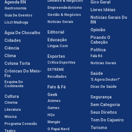
Dinheiro & Negócios
Agenda RN
Giro Geral
Empreendedorismo
Gastronomia
Livres Idéias
Gestão & Negócios
Guia De Eventos
Notícias Gerais Do
Notícias Gerais
RN
Liszt Madruga
Opinião
Editorial
Água De Chocalho
Pirando O
Educação
Cidades
Cabeção
Língua.com
Ciência
Política
Clima
Esportes
Fala Rô
Crítica Esportiva
Coluna Torta
Notícias Gerais
EXTREME
Crônicas Do Meio-
Saúde
Fio
Resultados
'E Agora Doutor?'
Esquina Do
Continente
Fato & Fé
Dicas De Saúde
Geek
Cultura
Segurança
Animes
Cinema
Sem Categoria
Games
Literatura
Seus Direitos
HQs
Música
Tom Do Cajueiro
Mangás
Programa Conexão
Turismo
O Papai Nerd
Teatro