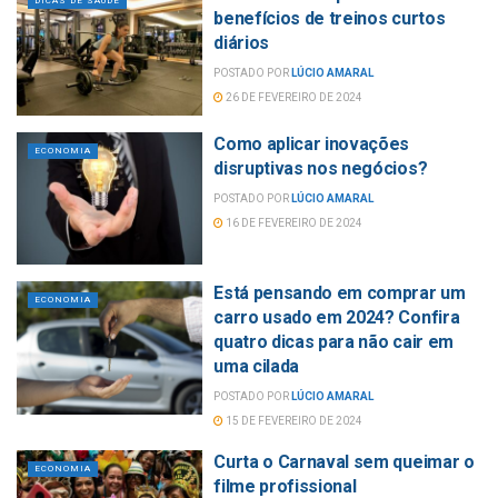
DICAS DE SAÚDE
benefícios de treinos curtos
diários
POSTADO POR
LÚCIO AMARAL
26 DE FEVEREIRO DE 2024
Como aplicar inovações
ECONOMIA
disruptivas nos negócios?
POSTADO POR
LÚCIO AMARAL
16 DE FEVEREIRO DE 2024
Está pensando em comprar um
ECONOMIA
carro usado em 2024? Confira
quatro dicas para não cair em
uma cilada
POSTADO POR
LÚCIO AMARAL
15 DE FEVEREIRO DE 2024
Curta o Carnaval sem queimar o
ECONOMIA
filme profissional