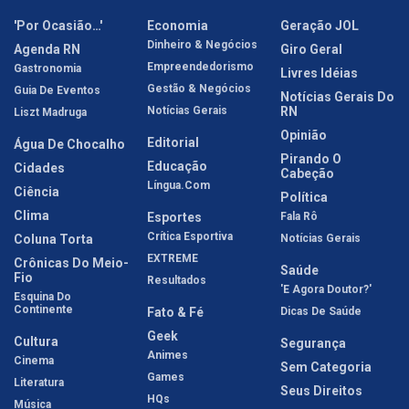
'Por Ocasião…'
Economia
Geração JOL
Dinheiro & Negócios
Agenda RN
Giro Geral
Empreendedorismo
Gastronomia
Livres Idéias
Gestão & Negócios
Guia De Eventos
Notícias Gerais Do
Notícias Gerais
RN
Liszt Madruga
Opinião
Editorial
Água De Chocalho
Pirando O
Educação
Cidades
Cabeção
Língua.com
Ciência
Política
Clima
Esportes
Fala Rô
Crítica Esportiva
Coluna Torta
Notícias Gerais
EXTREME
Crônicas Do Meio-
Saúde
Fio
Resultados
'E Agora Doutor?'
Esquina Do
Continente
Fato & Fé
Dicas De Saúde
Geek
Cultura
Segurança
Animes
Cinema
Sem Categoria
Games
Literatura
Seus Direitos
HQs
Música