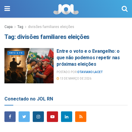
Capa
Tag
divisões familiares eleições
Tag:
divisões familiares eleições
Entre o voto e o Evangelho: o
FATO & FÉ
que não podemos repetir nas
próximas eleições
POSTADO POR
OTAVIANO LACET
13 DE MARÇO DE 2026
Conectado no JOL RN