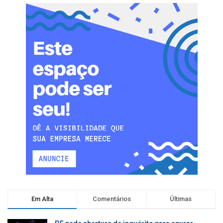
Em Alta
Comentários
Últimas