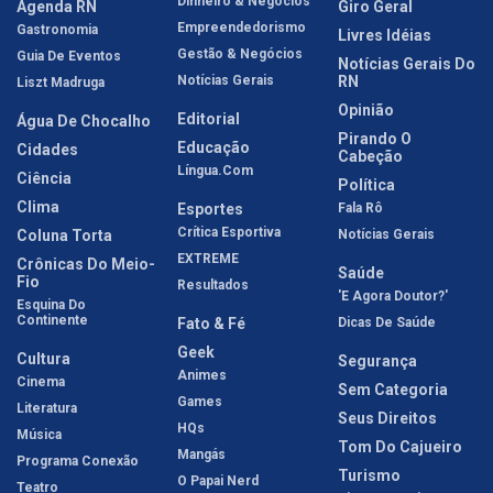
Dinheiro & Negócios
Agenda RN
Giro Geral
Empreendedorismo
Gastronomia
Livres Idéias
Gestão & Negócios
Guia De Eventos
Notícias Gerais Do
Notícias Gerais
RN
Liszt Madruga
Opinião
Editorial
Água De Chocalho
Pirando O
Educação
Cidades
Cabeção
Língua.com
Ciência
Política
Clima
Esportes
Fala Rô
Crítica Esportiva
Coluna Torta
Notícias Gerais
EXTREME
Crônicas Do Meio-
Saúde
Fio
Resultados
'E Agora Doutor?'
Esquina Do
Continente
Fato & Fé
Dicas De Saúde
Geek
Cultura
Segurança
Animes
Cinema
Sem Categoria
Games
Literatura
Seus Direitos
HQs
Música
Tom Do Cajueiro
Mangás
Programa Conexão
Turismo
O Papai Nerd
Teatro