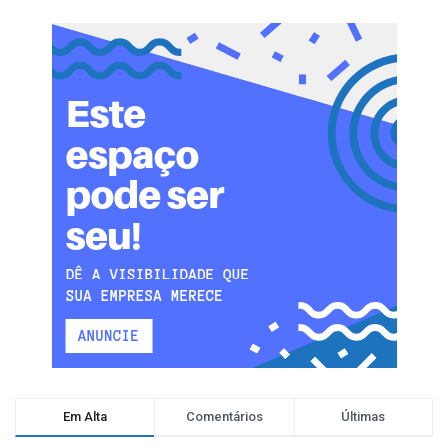
Em Alta
Comentários
Últimas