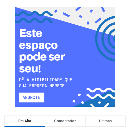
Em Alta
Comentários
Últimas