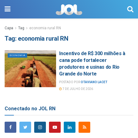
Capa
Tag
economia rural RN
Tag:
economia rural RN
Incentivo de R$ 300 milhões à
ECONOMIA
cana pode fortalecer
produtores e usinas do Rio
Grande do Norte
POSTADO POR
OTAVIANO LACET
7 DE JULHO DE 2026
Conectado no JOL RN