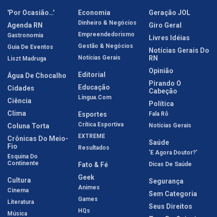
'Por Ocasião…'
Economia
Geração JOL
Dinheiro & Negócios
Agenda RN
Giro Geral
Empreendedorismo
Gastronomia
Livres Idéias
Gestão & Negócios
Guia De Eventos
Notícias Gerais Do
Notícias Gerais
RN
Liszt Madruga
Opinião
Editorial
Água De Chocalho
Pirando O
Educação
Cidades
Cabeção
Língua.com
Ciência
Política
Clima
Esportes
Fala Rô
Crítica Esportiva
Coluna Torta
Notícias Gerais
EXTREME
Crônicas Do Meio-
Saúde
Fio
Resultados
'E Agora Doutor?'
Esquina Do
Continente
Fato & Fé
Dicas De Saúde
Geek
Cultura
Segurança
Animes
Cinema
Sem Categoria
Games
Literatura
Seus Direitos
HQs
Música