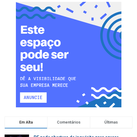
Em Alta
Comentários
Últimas