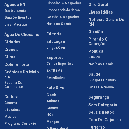
Dinheiro & Negócios
Agenda RN
Giro Geral
Empreendedorismo
Gastronomia
Livres Idéias
Gestão & Negócios
Guia De Eventos
Notícias Gerais Do
Notícias Gerais
RN
Liszt Madruga
Opinião
Editorial
Água De Chocalho
Pirando O
Educação
Cidades
Cabeção
Língua.com
Ciência
Política
Clima
Esportes
Fala Rô
Crítica Esportiva
Coluna Torta
Notícias Gerais
EXTREME
Crônicas Do Meio-
Saúde
Fio
Resultados
'E Agora Doutor?'
Esquina Do
Continente
Fato & Fé
Dicas De Saúde
Geek
Cultura
Segurança
Animes
Cinema
Sem Categoria
Games
Literatura
Seus Direitos
HQs
Música
Tom Do Cajueiro
Mangás
Programa Conexão
Turismo
O Papai Nerd