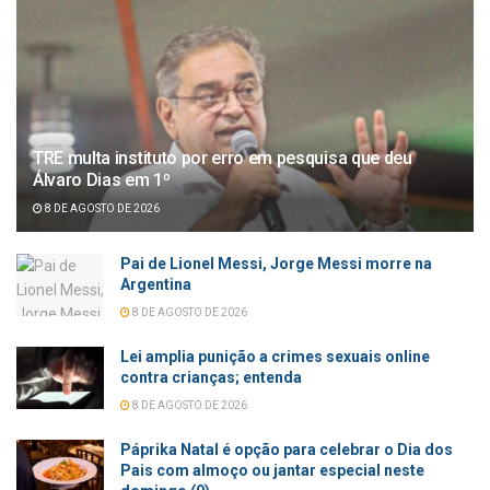
TRE multa instituto por erro em pesquisa que deu
Álvaro Dias em 1º
8 DE AGOSTO DE 2026
Pai de Lionel Messi, Jorge Messi morre na
Argentina
8 DE AGOSTO DE 2026
Lei amplia punição a crimes sexuais online
contra crianças; entenda
8 DE AGOSTO DE 2026
Páprika Natal é opção para celebrar o Dia dos
Pais com almoço ou jantar especial neste