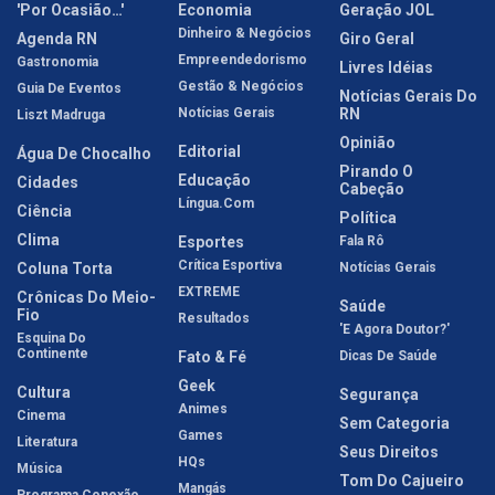
'Por Ocasião…'
Economia
Geração JOL
Dinheiro & Negócios
Agenda RN
Giro Geral
Empreendedorismo
Gastronomia
Livres Idéias
Gestão & Negócios
Guia De Eventos
Notícias Gerais Do
Notícias Gerais
RN
Liszt Madruga
Opinião
Editorial
Água De Chocalho
Pirando O
Educação
Cidades
Cabeção
Língua.com
Ciência
Política
Clima
Esportes
Fala Rô
Crítica Esportiva
Coluna Torta
Notícias Gerais
EXTREME
Crônicas Do Meio-
Saúde
Fio
Resultados
'E Agora Doutor?'
Esquina Do
Continente
Fato & Fé
Dicas De Saúde
Geek
Cultura
Segurança
Animes
Cinema
Sem Categoria
Games
Literatura
Seus Direitos
HQs
Música
Tom Do Cajueiro
Mangás
Programa Conexão