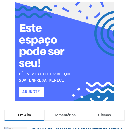
Em Alta
Comentários
Últimas