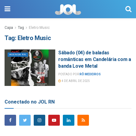
Capa
Tag
Eletro Music
Tag:
Eletro Music
Sábado (04) de baladas
AGENDA RN
românticas em Candelária com a
banda Love Metal
POSTADO POR
RÔ MEDEIROS
4 DE ABRIL DE 2025
Conectado no JOL RN