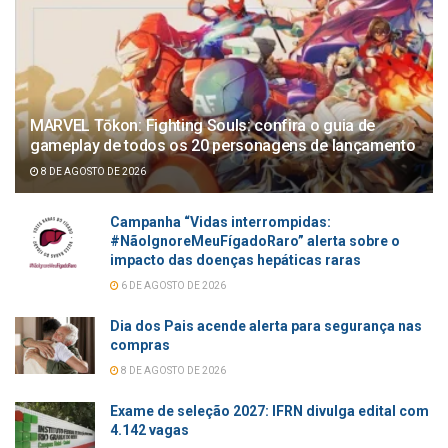
MARVEL Tōkon: Fighting Souls: confira o guia de
gameplay de todos os 20 personagens de lançamento
8 DE AGOSTO DE 2026
Campanha “Vidas interrompidas:
#NãoIgnoreMeuFígadoRaro” alerta sobre o
impacto das doenças hepáticas raras
6 DE AGOSTO DE 2026
Dia dos Pais acende alerta para segurança nas
compras
8 DE AGOSTO DE 2026
Exame de seleção 2027: IFRN divulga edital com
4.142 vagas