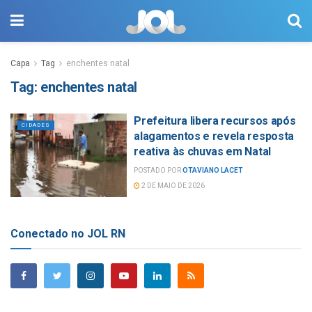
Capa
Tag
enchentes natal
Tag:
enchentes natal
Prefeitura libera recursos após
CIDADES
alagamentos e revela resposta
reativa às chuvas em Natal
POSTADO POR
OTAVIANO LACET
2 DE MAIO DE 2026
Conectado no JOL RN