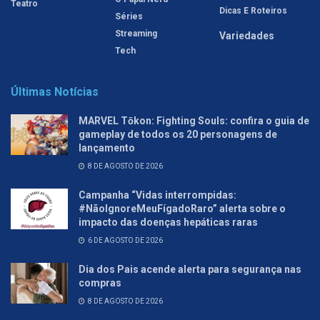
Teatro
Dicas E Roteiros
Séries
Streaming
Variedades
Tech
Últimas Notícias
MARVEL Tōkon: Fighting Souls: confira o guia de
gameplay de todos os 20 personagens de
lançamento
8 DE AGOSTO DE 2026
Campanha “Vidas interrompidas:
#NãoIgnoreMeuFígadoRaro” alerta sobre o
impacto das doenças hepáticas raras
6 DE AGOSTO DE 2026
Dia dos Pais acende alerta para segurança nas
compras
8 DE AGOSTO DE 2026