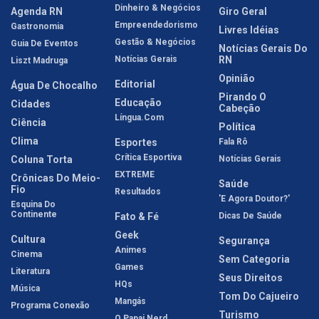
Dinheiro & Negócios
Agenda RN
Giro Geral
Empreendedorismo
Gastronomia
Livres Idéias
Gestão & Negócios
Guia De Eventos
Notícias Gerais Do
Notícias Gerais
RN
Liszt Madruga
Opinião
Editorial
Água De Chocalho
Pirando O
Educação
Cidades
Cabeção
Língua.com
Ciência
Política
Clima
Esportes
Fala Rô
Crítica Esportiva
Coluna Torta
Notícias Gerais
EXTREME
Crônicas Do Meio-
Saúde
Fio
Resultados
'E Agora Doutor?'
Esquina Do
Continente
Fato & Fé
Dicas De Saúde
Geek
Cultura
Segurança
Animes
Cinema
Sem Categoria
Games
Literatura
Seus Direitos
HQs
Música
Tom Do Cajueiro
Mangás
Programa Conexão
Turismo
O Papai Nerd