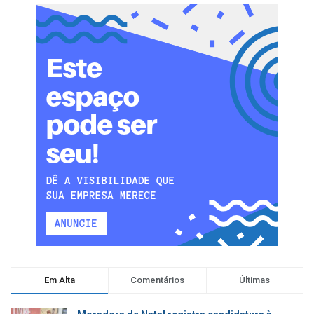
Em Alta
Comentários
Últimas