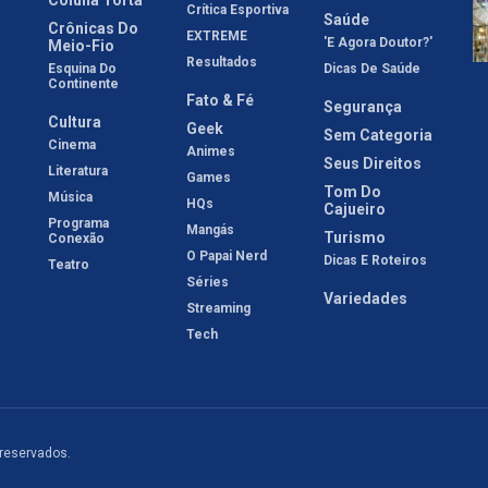
Crítica Esportiva
Saúde
Crônicas Do
EXTREME
'E Agora Doutor?'
Meio-Fio
Resultados
Esquina Do
Dicas De Saúde
Continente
Fato & Fé
Segurança
Cultura
Geek
Sem Categoria
Cinema
Animes
Seus Direitos
Literatura
Games
Tom Do
Música
HQs
Cajueiro
Programa
Mangás
Turismo
Conexão
O Papai Nerd
Dicas E Roteiros
Teatro
Séries
Variedades
Streaming
Tech
 reservados.