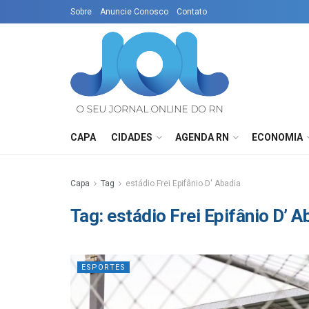
Sobre
Anuncie Conosco
Contato
CAPA
CIDADES
AGENDA RN
ECONOMIA
Capa
Tag
estádio Frei Epifânio D' Abadia
Tag:
estádio Frei Epifânio D’ A
ESPORTES