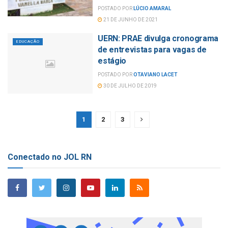
POSTADO POR
LÚCIO AMARAL
21 DE JUNHO DE 2021
UERN: PRAE divulga cronograma
EDUCAÇÃO
de entrevistas para vagas de
estágio
POSTADO POR
OTAVIANO LACET
30 DE JULHO DE 2019
1
2
3
Conectado no JOL RN