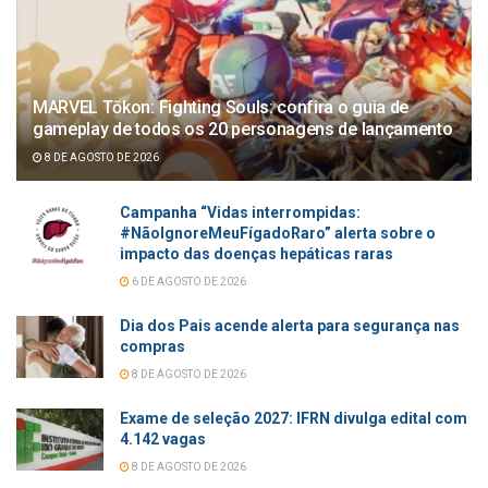
MARVEL Tōkon: Fighting Souls: confira o guia de
gameplay de todos os 20 personagens de lançamento
8 DE AGOSTO DE 2026
Campanha “Vidas interrompidas:
#NãoIgnoreMeuFígadoRaro” alerta sobre o
impacto das doenças hepáticas raras
6 DE AGOSTO DE 2026
Dia dos Pais acende alerta para segurança nas
compras
8 DE AGOSTO DE 2026
Exame de seleção 2027: IFRN divulga edital com
4.142 vagas
8 DE AGOSTO DE 2026