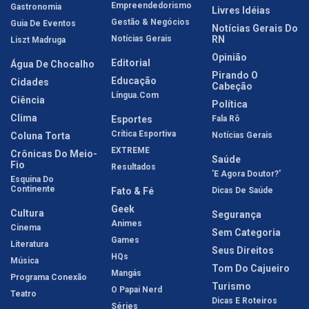
Empreendedorismo
Gastronomia
Livres Idéias
Gestão & Negócios
Guia De Eventos
Notícias Gerais Do
Notícias Gerais
RN
Liszt Madruga
Opinião
Editorial
Água De Chocalho
Pirando O
Educação
Cidades
Cabeção
Língua.com
Ciência
Política
Clima
Esportes
Fala Rô
Crítica Esportiva
Coluna Torta
Notícias Gerais
EXTREME
Crônicas Do Meio-
Saúde
Fio
Resultados
'E Agora Doutor?'
Esquina Do
Continente
Fato & Fé
Dicas De Saúde
Geek
Cultura
Segurança
Animes
Cinema
Sem Categoria
Games
Literatura
Seus Direitos
HQs
Música
Tom Do Cajueiro
Mangás
Programa Conexão
Turismo
O Papai Nerd
Teatro
Dicas E Roteiros
Séries