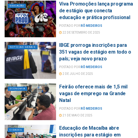
Viva Promoções lança programa
EDUCAÇÃO
de estágio que conecta
educação e prática profissional
POSTADO POR
RÔ MEDEIROS
22 DE SETEMBRO DE 2025
IBGE prorroga inscrições para
NOTÍCIAS GERAIS
351 vagas de estágio em todo o
país; veja novo prazo
POSTADO POR
RÔ MEDEIROS
2 DE JULHO DE 2025
Feirão oferece mais de 1,5 mil
ECONOMIA
vagas de emprego na Grande
Natal
POSTADO POR
RÔ MEDEIROS
21 DE MAIO DE 2025
Educação de Macaíba abre
CIDADES
inscrições para estágio em