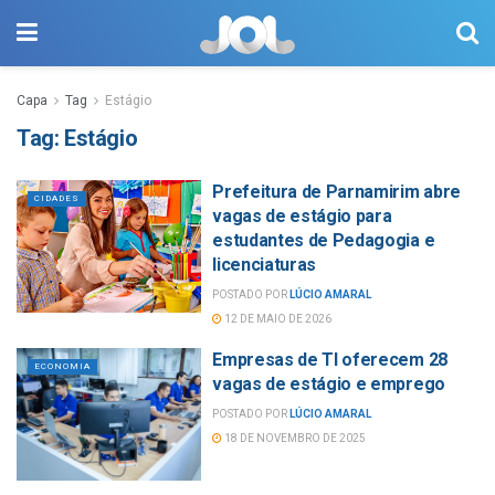
Capa
Tag
Estágio
Tag:
Estágio
Prefeitura de Parnamirim abre
CIDADES
vagas de estágio para
estudantes de Pedagogia e
licenciaturas
POSTADO POR
LÚCIO AMARAL
12 DE MAIO DE 2026
Empresas de TI oferecem 28
ECONOMIA
vagas de estágio e emprego
POSTADO POR
LÚCIO AMARAL
18 DE NOVEMBRO DE 2025