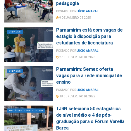
pedagogia
POSTADO POR
LÚCIO AMARAL
9 DE JANEIRO DE 2025
Parnamirim está com vagas de
CIDADES
estágio à disposição para
estudantes de licenciatura
POSTADO POR
LÚCIO AMARAL
27 DE FEVEREIRO DE 2023
Parnamirim: Semec oferta
CIDADES
vagas para a rede municipal de
ensino
POSTADO POR
LÚCIO AMARAL
18 DE FEVEREIRO DE 2022
TJRN seleciona 50 estagiários
NOTÍCIAS GERAIS DO RN
de nível médio e 4 de pós-
graduação para o Fórum Varella
Barca