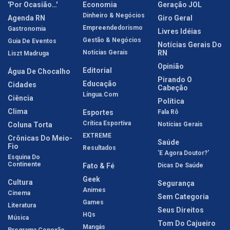
'Por Ocasião…'
Economia
Geração JOL
Dinheiro & Negócios
Agenda RN
Giro Geral
Empreendedorismo
Gastronomia
Livres Idéias
Gestão & Negócios
Guia De Eventos
Notícias Gerais Do
Notícias Gerais
RN
Liszt Madruga
Opinião
Editorial
Água De Chocalho
Pirando O
Educação
Cidades
Cabeção
Língua.com
Ciência
Política
Clima
Esportes
Fala Rô
Crítica Esportiva
Coluna Torta
Notícias Gerais
EXTREME
Crônicas Do Meio-
Saúde
Fio
Resultados
'E Agora Doutor?'
Esquina Do
Continente
Fato & Fé
Dicas De Saúde
Geek
Cultura
Segurança
Animes
Cinema
Sem Categoria
Games
Literatura
Seus Direitos
HQs
Música
Tom Do Cajueiro
Mangás
Programa Conexão