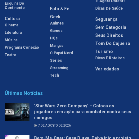
'E Agora Doutor?'
Esquina Do
Continente
Fato & Fé
Dicas De Saúde
Geek
Cultura
Segurança
Animes
Cinema
Sem Categoria
Games
Literatura
Seus Direitos
HQs
Música
Tom Do Cajueiro
Mangás
Programa Conexão
Turismo
O Papai Nerd
Teatro
Dicas E Roteiros
Séries
Streaming
Variedades
Tech
Últimas Notícias
‘Star Wars Zero Company’ – Coloca os
jogadores em ação para combater contra seus
inimigos
7 DE AGOSTO DE 2026
Bem-Me-Quer: Casa Durval Paiva inicia projeto