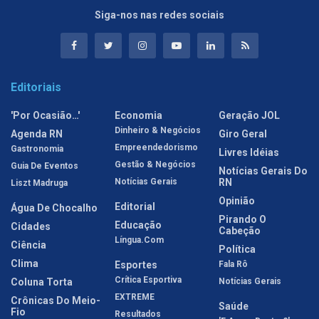
Siga-nos nas redes sociais
Editoriais
'Por Ocasião…'
Economia
Geração JOL
Dinheiro & Negócios
Agenda RN
Giro Geral
Empreendedorismo
Gastronomia
Livres Idéias
Gestão & Negócios
Guia De Eventos
Notícias Gerais Do
Notícias Gerais
RN
Liszt Madruga
Opinião
Editorial
Água De Chocalho
Pirando O
Educação
Cidades
Cabeção
Língua.com
Ciência
Política
Clima
Esportes
Fala Rô
Crítica Esportiva
Coluna Torta
Notícias Gerais
EXTREME
Crônicas Do Meio-
Saúde
Fio
Resultados