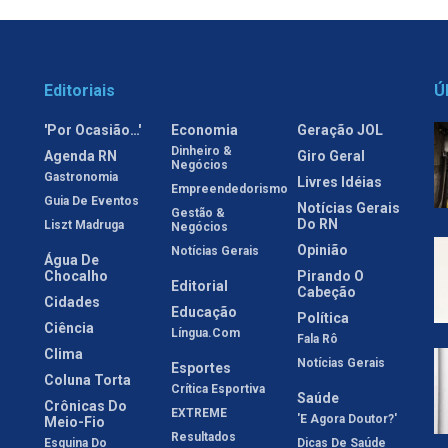
Editoriais
Ú
'Por Ocasião…'
Economia
Geração JOL
Dinheiro &
Agenda RN
Giro Geral
Negócios
Gastronomia
Livres Idéias
Empreendedorismo
Guia De Eventos
Notícias Gerais
Gestão &
Do RN
Liszt Madruga
Negócios
Opinião
Notícias Gerais
Água De
Chocalho
Pirando O
Editorial
Cabeção
Cidades
Educação
Política
Ciência
Língua.com
Fala Rô
Clima
Notícias Gerais
Esportes
Coluna Torta
Crítica Esportiva
Saúde
Crônicas Do
EXTREME
'E Agora Doutor?'
Meio-Fio
Resultados
Esquina Do
Dicas De Saúde