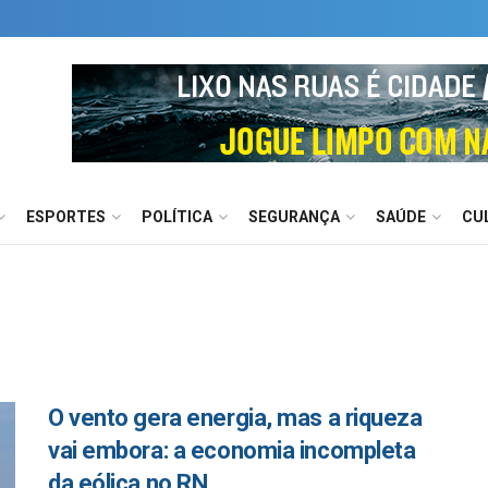
ESPORTES
POLÍTICA
SEGURANÇA
SAÚDE
CU
O vento gera energia, mas a riqueza
vai embora: a economia incompleta
da eólica no RN