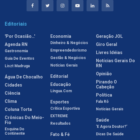
Editoriais
'Por Ocasião…'
Economia
Geração JOL
Dinheiro & Negócios
Agenda RN
Giro Geral
Empreendedorismo
Gastronomia
Livres Idéias
Gestão & Negócios
Guia De Eventos
Notícias Gerais Do
Notícias Gerais
RN
Liszt Madruga
Opinião
Editorial
Água De Chocalho
Pirando O
Educação
Cidades
Cabeção
Língua.com
Ciência
Política
Clima
Esportes
Fala Rô
Crítica Esportiva
Coluna Torta
Notícias Gerais
EXTREME
Crônicas Do Meio-
Saúde
Fio
Resultados
'E Agora Doutor?'
Esquina Do
Continente
Fato & Fé
Dicas De Saúde