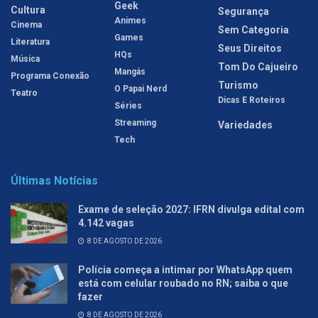
Geek
Cultura
Segurança
Animes
Cinema
Sem Categoria
Games
Literatura
Seus Direitos
HQs
Música
Tom Do Cajueiro
Mangás
Programa Conexão
Turismo
O Papai Nerd
Teatro
Dicas E Roteiros
Séries
Streaming
Variedades
Tech
Últimas Notícias
Exame de seleção 2027: IFRN divulga edital com
4.142 vagas
8 DE AGOSTO DE 2026
Polícia começa a intimar por WhatsApp quem
está com celular roubado no RN; saiba o que
fazer
8 DE AGOSTO DE 2026