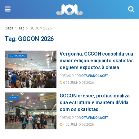
Capa
Tag
GGCON 2026
Tag:
GGCON 2026
Vergonha: GGCON consolida sua
EDITORIAL
maior edição enquanto skatistas
seguem expostos à chuva
POSTADO POR
OTAVIANO LACET
6 DE JULHO DE 2026
GGCON cresce, profissionaliza
GEEK
sua estrutura e mantém dívida
com os skatistas
POSTADO POR
OTAVIANO LACET
4 DE JULHO DE 2026