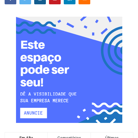
Em Alta
Comentários
Últimas