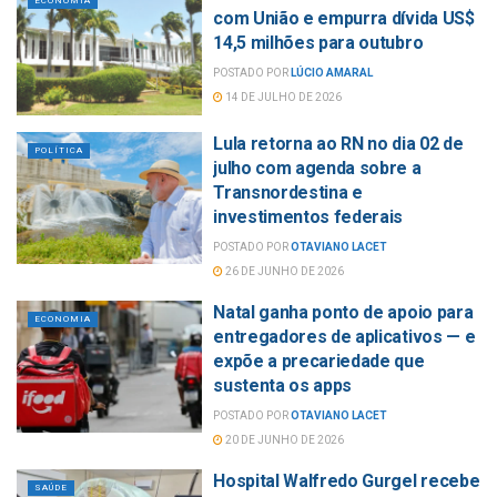
ECONOMIA
com União e empurra dívida US$
14,5 milhões para outubro
POSTADO POR
LÚCIO AMARAL
14 DE JULHO DE 2026
Lula retorna ao RN no dia 02 de
POLÍTICA
julho com agenda sobre a
Transnordestina e
investimentos federais
POSTADO POR
OTAVIANO LACET
26 DE JUNHO DE 2026
Natal ganha ponto de apoio para
ECONOMIA
entregadores de aplicativos — e
expõe a precariedade que
sustenta os apps
POSTADO POR
OTAVIANO LACET
20 DE JUNHO DE 2026
Hospital Walfredo Gurgel recebe
SAÚDE