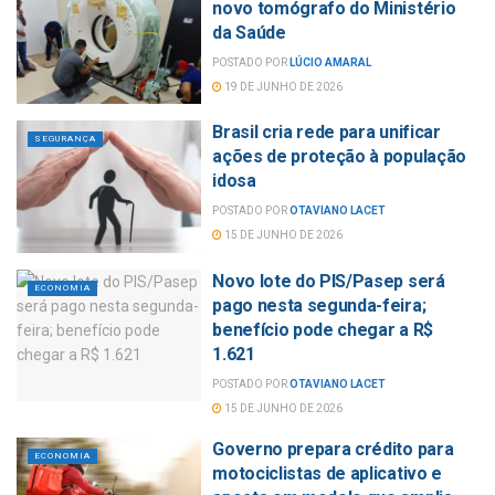
novo tomógrafo do Ministério
da Saúde
POSTADO POR
LÚCIO AMARAL
19 DE JUNHO DE 2026
Brasil cria rede para unificar
SEGURANÇA
ações de proteção à população
idosa
POSTADO POR
OTAVIANO LACET
15 DE JUNHO DE 2026
Novo lote do PIS/Pasep será
ECONOMIA
pago nesta segunda-feira;
benefício pode chegar a R$
1.621
POSTADO POR
OTAVIANO LACET
15 DE JUNHO DE 2026
Governo prepara crédito para
ECONOMIA
motociclistas de aplicativo e