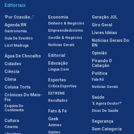
Editoriais
'Por Ocasião…'
Economia
Geração JOL
Dinheiro & Negócios
Agenda RN
Giro Geral
Empreendedorismo
Gastronomia
Livres Idéias
Gestão & Negócios
Guia De Eventos
Notícias Gerais Do
Notícias Gerais
RN
Liszt Madruga
Opinião
Editorial
Água De Chocalho
Pirando O
Educação
Cidades
Cabeção
Língua.com
Ciência
Política
Clima
Esportes
Fala Rô
Crítica Esportiva
Coluna Torta
Notícias Gerais
EXTREME
Crônicas Do Meio-
Saúde
Fio
Resultados
'E Agora Doutor?'
Esquina Do
Continente
Fato & Fé
Dicas De Saúde
Geek
Cultura
Segurança
Animes
Cinema
Sem Categoria
Games
Literatura