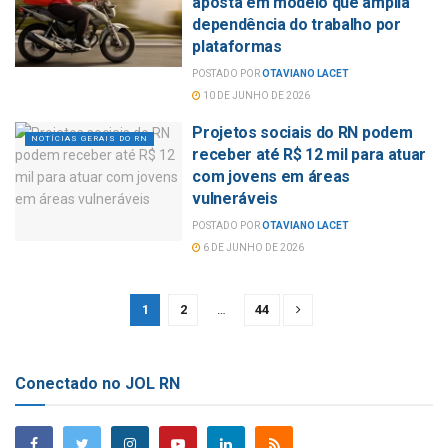
aposta em modelo que amplia
dependência do trabalho por
plataformas
POSTADO POR
OTAVIANO LACET
10 DE JUNHO DE 2026
Projetos sociais do RN podem
NOTÍCIAS GERAIS DO RN
receber até R$ 12 mil para atuar
com jovens em áreas
vulneráveis
POSTADO POR
OTAVIANO LACET
6 DE JUNHO DE 2026
1
2
…
44
Conectado no JOL RN