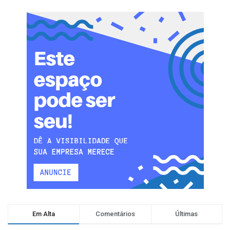
Em Alta
Comentários
Últimas