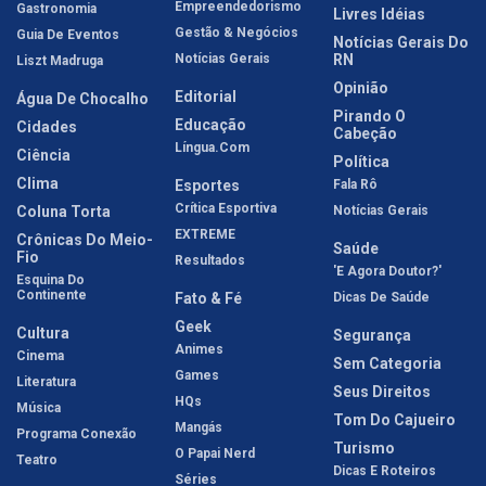
Empreendedorismo
Gastronomia
Livres Idéias
Gestão & Negócios
Guia De Eventos
Notícias Gerais Do
Notícias Gerais
RN
Liszt Madruga
Opinião
Editorial
Água De Chocalho
Pirando O
Educação
Cidades
Cabeção
Língua.com
Ciência
Política
Clima
Esportes
Fala Rô
Crítica Esportiva
Coluna Torta
Notícias Gerais
EXTREME
Crônicas Do Meio-
Saúde
Fio
Resultados
'E Agora Doutor?'
Esquina Do
Continente
Fato & Fé
Dicas De Saúde
Geek
Cultura
Segurança
Animes
Cinema
Sem Categoria
Games
Literatura
Seus Direitos
HQs
Música
Tom Do Cajueiro
Mangás
Programa Conexão
Turismo
O Papai Nerd
Teatro
Dicas E Roteiros
Séries