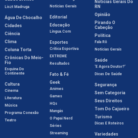
Notícias Gerais Do
Notícias Gerais
RN
Liszt Madruga
Opinião
Editorial
Água De Chocalho
Pirando O
Educação
Cidades
Cabeção
Língua.com
Ciência
Política
Clima
Esportes
Fala Rô
Crítica Esportiva
Coluna Torta
Notícias Gerais
EXTREME
Crônicas Do Meio-
Saúde
Fio
Resultados
'E Agora Doutor?'
Esquina Do
Continente
Fato & Fé
Dicas De Saúde
Geek
Cultura
Segurança
Animes
Cinema
Sem Categoria
Games
Literatura
Seus Direitos
HQs
Música
Tom Do Cajueiro
Mangás
Programa Conexão
Turismo
O Papai Nerd
Teatro
Dicas E Roteiros
Séries
Streaming
Variedades