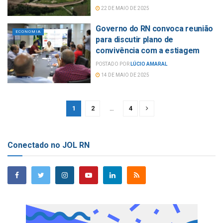
22 DE MAIO DE 2025
Governo do RN convoca reunião
ECONOMIA
para discutir plano de
convivência com a estiagem
POSTADO POR
LÚCIO AMARAL
14 DE MAIO DE 2025
1
2
…
4
Conectado no JOL RN