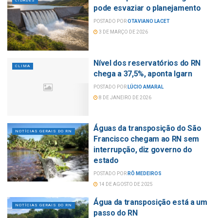
CIDADES
pode esvaziar o planejamento
POSTADO POR
OTAVIANO LACET
3 DE MARÇO DE 2026
Nível dos reservatórios do RN
CLIMA
chega a 37,5%, aponta Igarn
POSTADO POR
LÚCIO AMARAL
8 DE JANEIRO DE 2026
Águas da transposição do São
NOTÍCIAS GERAIS DO RN
Francisco chegam ao RN sem
interrupção, diz governo do
estado
POSTADO POR
RÔ MEDEIROS
14 DE AGOSTO DE 2025
Água da transposição está a um
NOTÍCIAS GERAIS DO RN
passo do RN