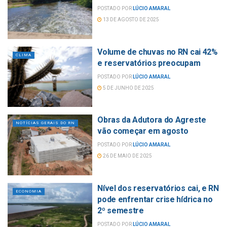
POSTADO POR
LÚCIO AMARAL
13 DE AGOSTO DE 2025
Volume de chuvas no RN cai 42%
CLIMA
e reservatórios preocupam
POSTADO POR
LÚCIO AMARAL
5 DE JUNHO DE 2025
Obras da Adutora do Agreste
NOTÍCIAS GERAIS DO RN
vão começar em agosto
POSTADO POR
LÚCIO AMARAL
26 DE MAIO DE 2025
Nível dos reservatórios cai, e RN
ECONOMIA
pode enfrentar crise hídrica no
2º semestre
POSTADO POR
LÚCIO AMARAL