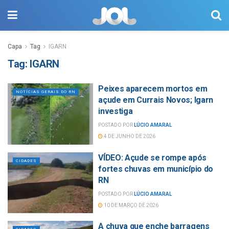
Capa
Tag
IGARN
Tag:
IGARN
Peixes aparecem mortos em
NOTÍCIAS GERAIS DO RN
açude em Currais Novos; Igarn
investiga
POSTADO POR
LÚCIO AMARAL
4 DE JUNHO DE 2026
VÍDEO: Açude se rompe após
CIDADES
fortes chuvas em município do
RN
POSTADO POR
LÚCIO AMARAL
10 DE MARÇO DE 2026
A chuva que enche barragens