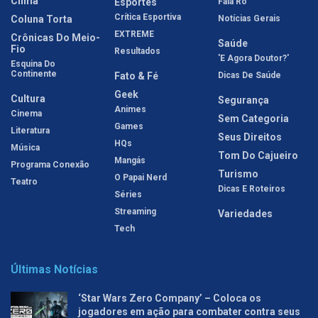
Clima
Esportes
Fala Rô
Crítica Esportiva
Coluna Torta
Notícias Gerais
EXTREME
Crônicas Do Meio-
Saúde
Fio
Resultados
'E Agora Doutor?'
Esquina Do
Continente
Fato & Fé
Dicas De Saúde
Geek
Cultura
Segurança
Animes
Cinema
Sem Categoria
Games
Literatura
Seus Direitos
HQs
Música
Tom Do Cajueiro
Mangás
Programa Conexão
Turismo
O Papai Nerd
Teatro
Dicas E Roteiros
Séries
Streaming
Variedades
Tech
Últimas Notícias
‘Star Wars Zero Company’ – Coloca os
jogadores em ação para combater contra seus