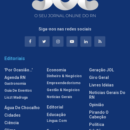
Siga-nos nas redes sociais
Editoriais
'Por Ocasião…'
Economia
Geração JOL
Dinheiro & Negócios
Agenda RN
Giro Geral
Empreendedorismo
Gastronomia
Livres Idéias
Gestão & Negócios
Guia De Eventos
Notícias Gerais Do
Notícias Gerais
RN
Liszt Madruga
Opinião
Editorial
Água De Chocalho
Pirando O
Educação
Cidades
Cabeção
Língua.com
Ciência
Política