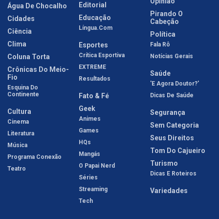
Opinião
Editorial
Água De Chocalho
Pirando O
Educação
Cidades
Cabeção
Língua.com
Ciência
Política
Clima
Esportes
Fala Rô
Crítica Esportiva
Coluna Torta
Notícias Gerais
EXTREME
Crônicas Do Meio-
Saúde
Fio
Resultados
'E Agora Doutor?'
Esquina Do
Continente
Fato & Fé
Dicas De Saúde
Geek
Cultura
Segurança
Animes
Cinema
Sem Categoria
Games
Literatura
Seus Direitos
HQs
Música
Tom Do Cajueiro
Mangás
Programa Conexão
Turismo
O Papai Nerd
Teatro
Dicas E Roteiros
Séries
Streaming
Variedades
Tech