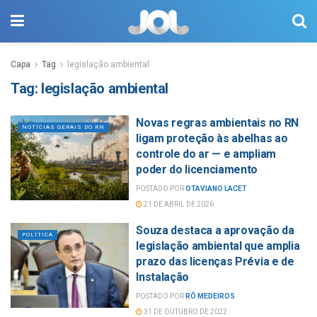
Capa
Tag
legislação ambiental
Tag:
legislação ambiental
Novas regras ambientais no RN
NOTÍCIAS GERAIS DO RN
ligam proteção às abelhas ao
controle do ar — e ampliam
poder do licenciamento
POSTADO POR
OTAVIANO LACET
21 DE ABRIL DE 2026
Souza destaca a aprovação da
POLÍTICA
legislação ambiental que amplia
prazo das licenças Prévia e de
Instalação
POSTADO POR
RÔ MEDEIROS
31 DE OUTUBRO DE 2022