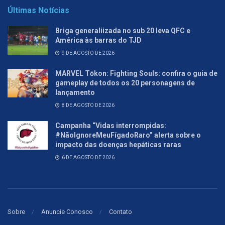
Últimas Notícias
Briga generaliizada no sub 20 leva QFC e
América às barras do TJD
9 DE AGOSTO DE 2026
MARVEL Tōkon: Fighting Souls: confira o guia de
gameplay de todos os 20 personagens de
lançamento
8 DE AGOSTO DE 2026
Campanha “Vidas interrompidas:
#NãoIgnoreMeuFígadoRaro” alerta sobre o
impacto das doenças hepáticas raras
6 DE AGOSTO DE 2026
Sobre
Anuncie Conosco
Contato