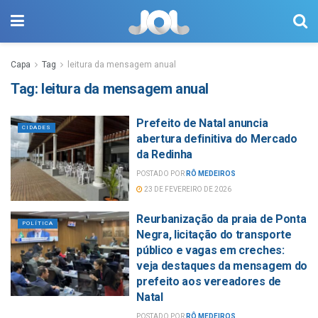
Capa
Tag
leitura da mensagem anual
Tag:
leitura da mensagem anual
Prefeito de Natal anuncia
CIDADES
abertura definitiva do Mercado
da Redinha
POSTADO POR
RÔ MEDEIROS
23 DE FEVEREIRO DE 2026
Reurbanização da praia de Ponta
POLÍTICA
Negra, licitação do transporte
público e vagas em creches:
veja destaques da mensagem do
prefeito aos vereadores de
Natal
POSTADO POR
RÔ MEDEIROS