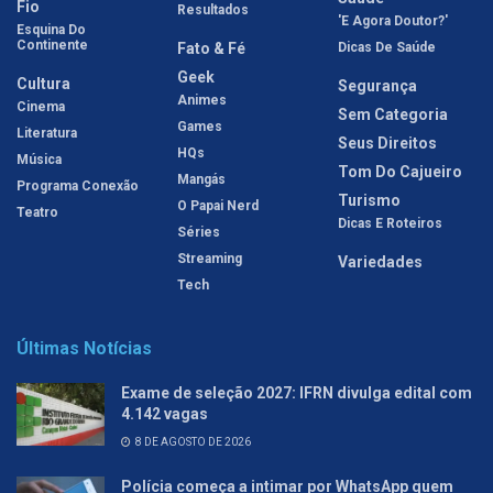
Fio
Resultados
'E Agora Doutor?'
Esquina Do
Continente
Fato & Fé
Dicas De Saúde
Geek
Cultura
Segurança
Animes
Cinema
Sem Categoria
Games
Literatura
Seus Direitos
HQs
Música
Tom Do Cajueiro
Mangás
Programa Conexão
Turismo
O Papai Nerd
Teatro
Dicas E Roteiros
Séries
Streaming
Variedades
Tech
Últimas Notícias
Exame de seleção 2027: IFRN divulga edital com
4.142 vagas
8 DE AGOSTO DE 2026
Polícia começa a intimar por WhatsApp quem