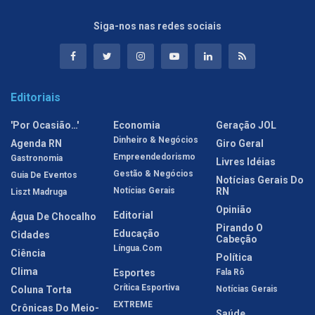
Siga-nos nas redes sociais
Editoriais
'Por Ocasião…'
Economia
Geração JOL
Dinheiro & Negócios
Agenda RN
Giro Geral
Empreendedorismo
Gastronomia
Livres Idéias
Gestão & Negócios
Guia De Eventos
Notícias Gerais Do
Notícias Gerais
RN
Liszt Madruga
Opinião
Editorial
Água De Chocalho
Pirando O
Educação
Cidades
Cabeção
Língua.com
Ciência
Política
Clima
Esportes
Fala Rô
Crítica Esportiva
Coluna Torta
Notícias Gerais
EXTREME
Crônicas Do Meio-
Saúde