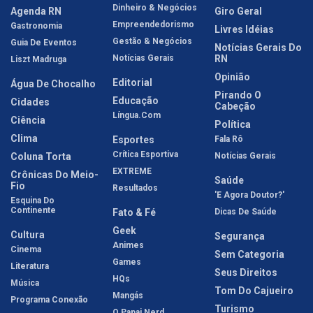
Dinheiro & Negócios
Agenda RN
Giro Geral
Empreendedorismo
Gastronomia
Livres Idéias
Gestão & Negócios
Guia De Eventos
Notícias Gerais Do
Notícias Gerais
RN
Liszt Madruga
Opinião
Editorial
Água De Chocalho
Pirando O
Educação
Cidades
Cabeção
Língua.com
Ciência
Política
Clima
Esportes
Fala Rô
Crítica Esportiva
Coluna Torta
Notícias Gerais
EXTREME
Crônicas Do Meio-
Saúde
Fio
Resultados
'E Agora Doutor?'
Esquina Do
Continente
Fato & Fé
Dicas De Saúde
Geek
Cultura
Segurança
Animes
Cinema
Sem Categoria
Games
Literatura
Seus Direitos
HQs
Música
Tom Do Cajueiro
Mangás
Programa Conexão
Turismo
O Papai Nerd