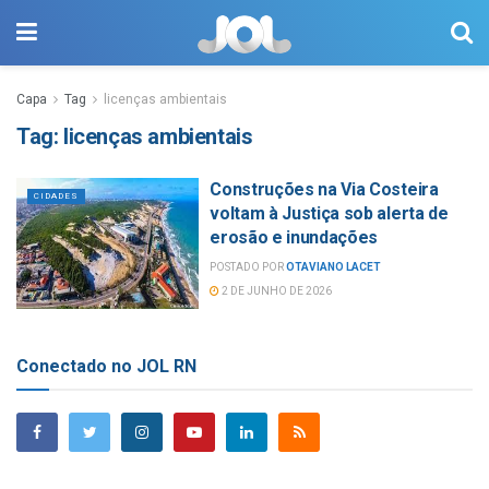
Capa
Tag
licenças ambientais
Tag:
licenças ambientais
Construções na Via Costeira
CIDADES
voltam à Justiça sob alerta de
erosão e inundações
POSTADO POR
OTAVIANO LACET
2 DE JUNHO DE 2026
Conectado no JOL RN