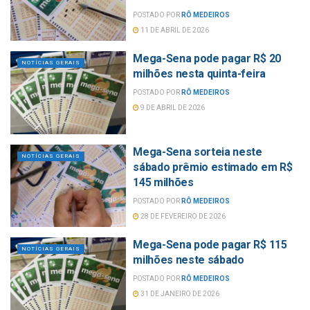
POSTADO POR
RÔ MEDEIROS
11 DE ABRIL DE 2026
Mega-Sena pode pagar R$ 20
NOTÍCIAS GERAIS
milhões nesta quinta-feira
POSTADO POR
RÔ MEDEIROS
9 DE ABRIL DE 2026
Mega-Sena sorteia neste
NOTÍCIAS GERAIS
sábado prêmio estimado em R$
145 milhões
POSTADO POR
RÔ MEDEIROS
28 DE FEVEREIRO DE 2026
Mega-Sena pode pagar R$ 115
NOTÍCIAS GERAIS
milhões neste sábado
POSTADO POR
RÔ MEDEIROS
31 DE JANEIRO DE 2026