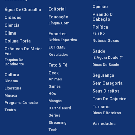
Opinião
Editorial
Água De Chocalho
Pirando O
Educação
Cidades
Cabeção
Língua.com
Ciência
Política
Clima
Esportes
Fala Rô
Crítica Esportiva
Coluna Torta
Notícias Gerais
EXTREME
Crônicas Do Meio-
Saúde
Fio
Resultados
'E Agora Doutor?'
Esquina Do
Continente
Fato & Fé
Dicas De Saúde
Geek
Cultura
Segurança
Animes
Cinema
Sem Categoria
Games
Literatura
Seus Direitos
HQs
Música
Tom Do Cajueiro
Mangás
Programa Conexão
Turismo
O Papai Nerd
Teatro
Dicas E Roteiros
Séries
Streaming
Variedades
Tech