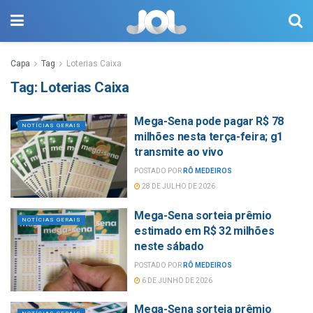
Capa
Tag
Loterias Caixa
Tag:
Loterias Caixa
Mega-Sena pode pagar R$ 78
NOTÍCIAS GERAIS
milhões nesta terça-feira; g1
transmite ao vivo
POSTADO POR
RÔ MEDEIROS
28 DE JULHO DE 2026
Mega-Sena sorteia prêmio
NOTÍCIAS GERAIS
estimado em R$ 32 milhões
neste sábado
POSTADO POR
RÔ MEDEIROS
6 DE JUNHO DE 2026
Mega-Sena sorteia prêmio