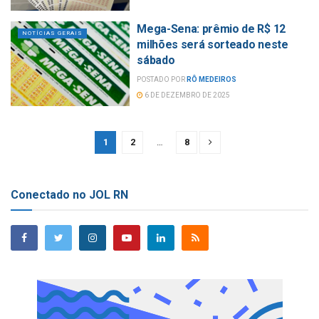
Mega-Sena: prêmio de R$ 12
NOTÍCIAS GERAIS
milhões será sorteado neste
sábado
POSTADO POR
RÔ MEDEIROS
6 DE DEZEMBRO DE 2025
1
2
…
8
Conectado no JOL RN