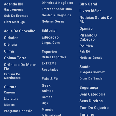
Dinheiro & Negócios
Agenda RN
Giro Geral
Empreendedorismo
Gastronomia
Livres Idéias
Gestão & Negócios
Guia De Eventos
Notícias Gerais Do
Notícias Gerais
RN
Liszt Madruga
Opinião
Editorial
Água De Chocalho
Pirando O
Educação
Cidades
Cabeção
Língua.com
Ciência
Política
Clima
Esportes
Fala Rô
Crítica Esportiva
Coluna Torta
Notícias Gerais
EXTREME
Crônicas Do Meio-
Saúde
Fio
Resultados
'E Agora Doutor?'
Esquina Do
Continente
Fato & Fé
Dicas De Saúde
Geek
Cultura
Segurança
Animes
Cinema
Sem Categoria
Games
Literatura
Seus Direitos
HQs
Música
Tom Do Cajueiro
Mangás
Programa Conexão
Turismo
O Papai Nerd