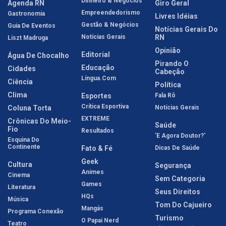
Dinheiro & Negócios
Agenda RN
Giro Geral
Empreendedorismo
Gastronomia
Livres Idéias
Gestão & Negócios
Guia De Eventos
Notícias Gerais Do
Notícias Gerais
RN
Liszt Madruga
Opinião
Editorial
Água De Chocalho
Pirando O
Educação
Cidades
Cabeção
Língua.com
Ciência
Política
Clima
Esportes
Fala Rô
Crítica Esportiva
Coluna Torta
Notícias Gerais
EXTREME
Crônicas Do Meio-
Saúde
Fio
Resultados
'E Agora Doutor?'
Esquina Do
Continente
Fato & Fé
Dicas De Saúde
Geek
Cultura
Segurança
Animes
Cinema
Sem Categoria
Games
Literatura
Seus Direitos
HQs
Música
Tom Do Cajueiro
Mangás
Programa Conexão
Turismo
O Papai Nerd
Teatro