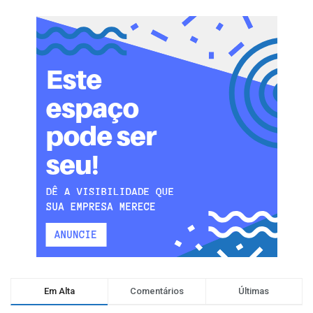
Em Alta
Comentários
Últimas