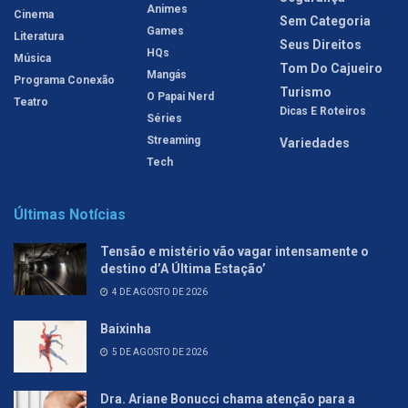
Animes
Cinema
Sem Categoria
Games
Literatura
Seus Direitos
HQs
Música
Tom Do Cajueiro
Mangás
Programa Conexão
Turismo
O Papai Nerd
Teatro
Dicas E Roteiros
Séries
Streaming
Variedades
Tech
Últimas Notícias
Tensão e mistério vão vagar intensamente o
destino d’A Última Estação’
4 DE AGOSTO DE 2026
Baixinha
5 DE AGOSTO DE 2026
Dra. Ariane Bonucci chama atenção para a