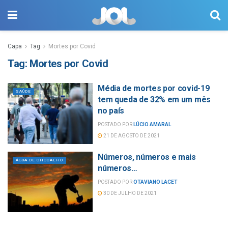
Capa
Tag
Mortes por Covid
Tag:
Mortes por Covid
Média de mortes por covid-19
SAÚDE
tem queda de 32% em um mês
no país
POSTADO POR
LÚCIO AMARAL
21 DE AGOSTO DE 2021
Números, números e mais
ÁGUA DE CHOCALHO
números…
POSTADO POR
OTAVIANO LACET
30 DE JULHO DE 2021