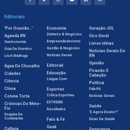
Editoriais
'Por Ocasião…'
Economia
Geração JOL
Dinheiro & Negócios
Agenda RN
Giro Geral
Empreendedorismo
Gastronomia
Livres Idéias
Gestão & Negócios
Guia De Eventos
Notícias Gerais Do
Notícias Gerais
RN
Liszt Madruga
Opinião
Editorial
Água De Chocalho
Pirando O
Educação
Cidades
Cabeção
Língua.com
Ciência
Política
Clima
Esportes
Fala Rô
Crítica Esportiva
Coluna Torta
Notícias Gerais
EXTREME
Crônicas Do Meio-
Saúde
Fio
Resultados
'E Agora Doutor?'
Esquina Do
Continente
Fato & Fé
Dicas De Saúde
Geek
Cultura
Segurança