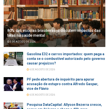
80% das escolas brasileiras já discutem impactos das
telas na saúde mental
5 DE AGOSTO DE 2026
Gasolina E32 e carros importados: quem paga a
conta se o combustível autorizado pelo governo
causar prejuízos?
6 DE AGOSTO DE 2026
PF pede abertura de inquérito para apurar
acusação de estupro contra Alfredo Gaspar,
vice de Flávio
6 DE AGOSTO DE 2026
Pesquisa DataCapital: Allyson Bezerra cresce,