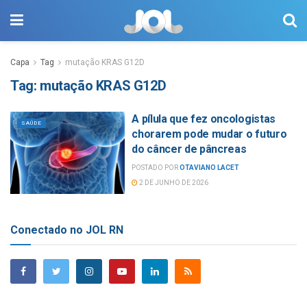
Capa
Tag
mutação KRAS G12D
Tag:
mutação KRAS G12D
A pílula que fez oncologistas
SAÚDE
chorarem pode mudar o futuro
do câncer de pâncreas
POSTADO POR
OTAVIANO LACET
2 DE JUNHO DE 2026
Conectado no JOL RN