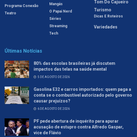
Tom Do Cajueiro
Mangás
Programa Conexão
Turismo
O Papai Nerd
Teatro
Dicas E Roteiros
Séries
Streaming
Variedades
Tech
Últimas Notícias
80% das escolas brasileiras já discutem
impactos das telas na saúde mental
5 DE AGOSTO DE 2026
Gasolina E32 e carros importados: quem paga a
conta se o combustível autorizado pelo governo
causar prejuízos?
6 DE AGOSTO DE 2026
PF pede abertura de inquérito para apurar
acusação de estupro contra Alfredo Gaspar,
vice de Flávio