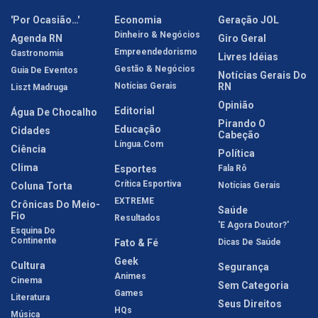
'Por Ocasião…'
Economia
Geração JOL
Dinheiro & Negócios
Agenda RN
Giro Geral
Empreendedorismo
Gastronomia
Livres Idéias
Gestão & Negócios
Guia De Eventos
Notícias Gerais Do
Notícias Gerais
RN
Liszt Madruga
Opinião
Editorial
Água De Chocalho
Pirando O
Educação
Cidades
Cabeção
Língua.com
Ciência
Política
Clima
Esportes
Fala Rô
Crítica Esportiva
Coluna Torta
Notícias Gerais
EXTREME
Crônicas Do Meio-
Saúde
Fio
Resultados
'E Agora Doutor?'
Esquina Do
Continente
Fato & Fé
Dicas De Saúde
Geek
Cultura
Segurança
Animes
Cinema
Sem Categoria
Games
Literatura
Seus Direitos
HQs
Música