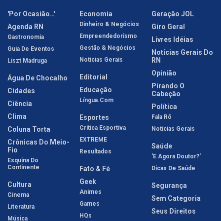
'Por Ocasião…'
Economia
Geração JOL
Dinheiro & Negócios
Agenda RN
Giro Geral
Empreendedorismo
Gastronomia
Livres Idéias
Gestão & Negócios
Guia De Eventos
Notícias Gerais Do
Notícias Gerais
RN
Liszt Madruga
Opinião
Editorial
Água De Chocalho
Pirando O
Educação
Cidades
Cabeção
Língua.com
Ciência
Política
Clima
Esportes
Fala Rô
Crítica Esportiva
Coluna Torta
Notícias Gerais
EXTREME
Crônicas Do Meio-
Saúde
Fio
Resultados
'E Agora Doutor?'
Esquina Do
Continente
Fato & Fé
Dicas De Saúde
Geek
Cultura
Segurança
Animes
Cinema
Sem Categoria
Games
Literatura
Seus Direitos
HQs
Música