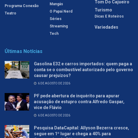
Tom Do Cajueiro
Mangás
Programa Conexão
Turismo
O Papai Nerd
Teatro
Dicas E Roteiros
Séries
Streaming
Variedades
Tech
Últimas Notícias
Gasolina E32 e carros importados: quem paga a
conta se o combustível autorizado pelo governo
causar prejuízos?
6 DE AGOSTO DE 2026
PF pede abertura de inquérito para apurar
acusação de estupro contra Alfredo Gaspar,
vice de Flávio
6 DE AGOSTO DE 2026
Pesquisa DataCapital: Allyson Bezerra cresce,
segue em 1º lugar e chega a 40% para