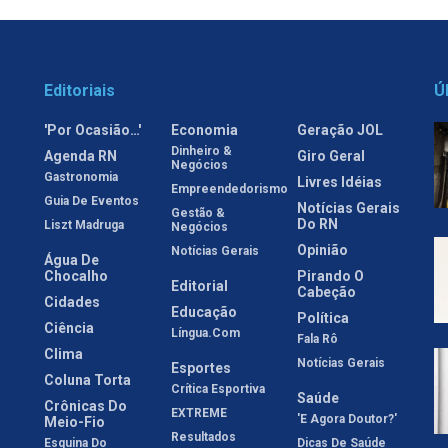
Editoriais
Ú
'Por Ocasião…'
Economia
Geração JOL
Dinheiro &
Agenda RN
Giro Geral
Negócios
Gastronomia
Livres Idéias
Empreendedorismo
Guia De Eventos
Notícias Gerais
Gestão &
Do RN
Liszt Madruga
Negócios
Opinião
Notícias Gerais
Água De
Chocalho
Pirando O
Editorial
Cabeção
Cidades
Educação
Política
Ciência
Língua.com
Fala Rô
Clima
Notícias Gerais
Esportes
Coluna Torta
Crítica Esportiva
Saúde
Crônicas Do
EXTREME
'E Agora Doutor?'
Meio-Fio
Resultados
Esquina Do
Dicas De Saúde