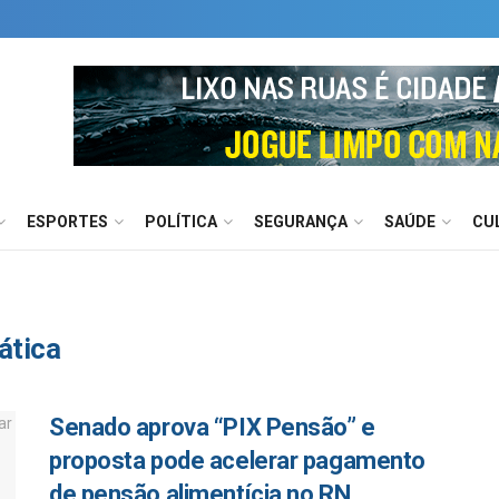
ESPORTES
POLÍTICA
SEGURANÇA
SAÚDE
CU
ática
Senado aprova “PIX Pensão” e
proposta pode acelerar pagamento
de pensão alimentícia no RN