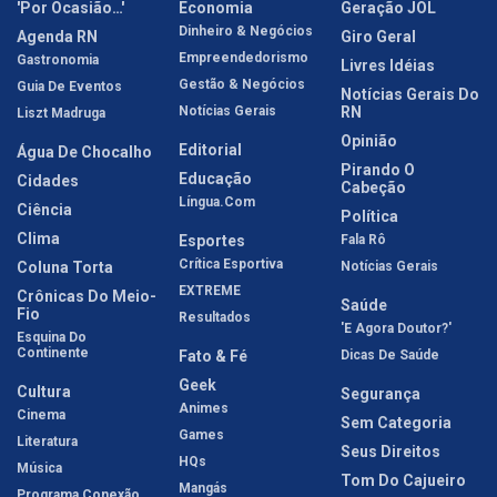
'Por Ocasião…'
Economia
Geração JOL
Dinheiro & Negócios
Agenda RN
Giro Geral
Empreendedorismo
Gastronomia
Livres Idéias
Gestão & Negócios
Guia De Eventos
Notícias Gerais Do
Notícias Gerais
RN
Liszt Madruga
Opinião
Editorial
Água De Chocalho
Pirando O
Educação
Cidades
Cabeção
Língua.com
Ciência
Política
Clima
Esportes
Fala Rô
Crítica Esportiva
Coluna Torta
Notícias Gerais
EXTREME
Crônicas Do Meio-
Saúde
Fio
Resultados
'E Agora Doutor?'
Esquina Do
Continente
Fato & Fé
Dicas De Saúde
Geek
Cultura
Segurança
Animes
Cinema
Sem Categoria
Games
Literatura
Seus Direitos
HQs
Música
Tom Do Cajueiro
Mangás
Programa Conexão