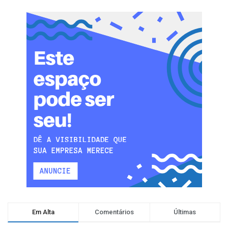
Em Alta
Comentários
Últimas