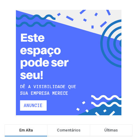
Em Alta
Comentários
Últimas