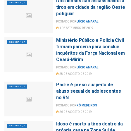
Dois idosos são assassinados a
SEGURANÇA
tiros em cidade da região Oeste
potiguar
POSTADO POR
LÚCIO AMARAL
1 DE SETEMBRO DE 2019
Ministério Público e Polícia Civil
SEGURANÇA
firmam parceria para concluir
inquéritos da Força Nacional em
Ceará-Mirim
POSTADO POR
LÚCIO AMARAL
28 DE AGOSTO DE 2019
Padre é preso suspeito de
SEGURANÇA
abuso sexual de adolescentes
no RN
POSTADO POR
RÔ MEDEIROS
26 DE AGOSTO DE 2019
Idoso é morto a tiros dentro da
SEGURANÇA
própria casa na Zona Sul de