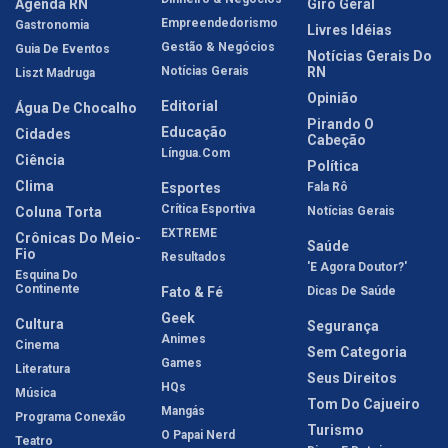
Agenda RN
Giro Geral
Empreendedorismo
Gastronomia
Livres Idéias
Gestão & Negócios
Guia De Eventos
Notícias Gerais Do
Notícias Gerais
RN
Liszt Madruga
Opinião
Editorial
Água De Chocalho
Pirando O
Educação
Cidades
Cabeção
Língua.com
Ciência
Política
Clima
Esportes
Fala Rô
Crítica Esportiva
Coluna Torta
Notícias Gerais
EXTREME
Crônicas Do Meio-
Saúde
Fio
Resultados
'E Agora Doutor?'
Esquina Do
Continente
Fato & Fé
Dicas De Saúde
Geek
Cultura
Segurança
Animes
Cinema
Sem Categoria
Games
Literatura
Seus Direitos
HQs
Música
Tom Do Cajueiro
Mangás
Programa Conexão
Turismo
O Papai Nerd
Teatro