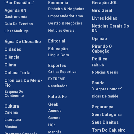
'Por Ocasião…'
Economia
Geração JOL
Dinheiro & Negócios
Agenda RN
Giro Geral
Empreendedorismo
Gastronomia
Livres Idéias
Gestão & Negócios
Guia De Eventos
Notícias Gerais Do
Notícias Gerais
RN
Liszt Madruga
Opinião
Editorial
Água De Chocalho
Pirando O
Educação
Cidades
Cabeção
Língua.com
Ciência
Política
Clima
Esportes
Fala Rô
Crítica Esportiva
Coluna Torta
Notícias Gerais
EXTREME
Crônicas Do Meio-
Saúde
Fio
Resultados
'E Agora Doutor?'
Esquina Do
Continente
Fato & Fé
Dicas De Saúde
Geek
Cultura
Segurança
Animes
Cinema
Sem Categoria
Games
Literatura
Seus Direitos
HQs
Música
Tom Do Cajueiro
Mangás
Programa Conexão