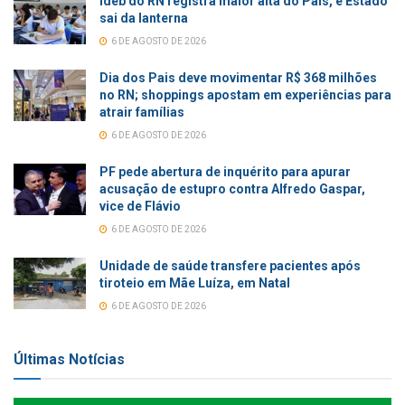
Ideb do RN registra maior alta do País, e Estado
sai da lanterna
6 DE AGOSTO DE 2026
Dia dos Pais deve movimentar R$ 368 milhões
no RN; shoppings apostam em experiências para
atrair famílias
6 DE AGOSTO DE 2026
PF pede abertura de inquérito para apurar
acusação de estupro contra Alfredo Gaspar,
vice de Flávio
6 DE AGOSTO DE 2026
Unidade de saúde transfere pacientes após
tiroteio em Mãe Luíza, em Natal
6 DE AGOSTO DE 2026
Últimas Notícias