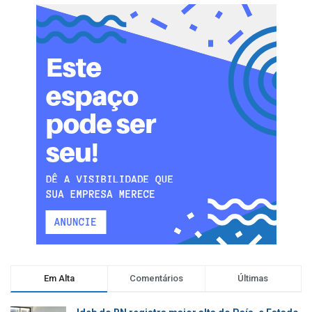
Em Alta
Comentários
Últimas