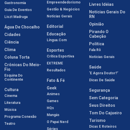
Empreendedorismo
Gastronomia
Livres Idéias
Gestão & Negócios
Guia De Eventos
Notícias Gerais Do
Notícias Gerais
RN
Liszt Madruga
Opinião
Editorial
Água De Chocalho
Pirando O
Educação
Cidades
Cabeção
Língua.com
Ciência
Política
Clima
Esportes
Fala Rô
Crítica Esportiva
Coluna Torta
Notícias Gerais
EXTREME
Crônicas Do Meio-
Saúde
Fio
Resultados
'E Agora Doutor?'
Esquina Do
Continente
Fato & Fé
Dicas De Saúde
Geek
Cultura
Segurança
Animes
Cinema
Sem Categoria
Games
Literatura
Seus Direitos
HQs
Música
Tom Do Cajueiro
Mangás
Programa Conexão
Turismo
O Papai Nerd
Teatro
Dicas E Roteiros
Séries