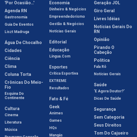
'Por Ocasião…'
Economia
Geração JOL
Dinheiro & Negócios
Agenda RN
Giro Geral
Empreendedorismo
Gastronomia
Livres Idéias
Gestão & Negócios
Guia De Eventos
Notícias Gerais Do
Notícias Gerais
RN
Liszt Madruga
Opinião
Editorial
Água De Chocalho
Pirando O
Educação
Cidades
Cabeção
Língua.com
Ciência
Política
Clima
Esportes
Fala Rô
Crítica Esportiva
Coluna Torta
Notícias Gerais
EXTREME
Crônicas Do Meio-
Saúde
Fio
Resultados
'E Agora Doutor?'
Esquina Do
Continente
Fato & Fé
Dicas De Saúde
Geek
Cultura
Segurança
Animes
Cinema
Sem Categoria
Games
Literatura
Seus Direitos
HQs
Música
Tom Do Cajueiro
Mangás
Programa Conexão