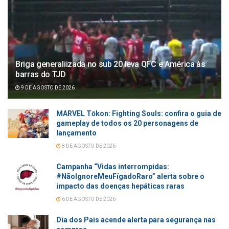
Briga generaliizada no sub 20 leva QFC e América às
barras do TJD
9 DE AGOSTO DE 2026
MARVEL Tōkon: Fighting Souls: confira o guia de
gameplay de todos os 20 personagens de
lançamento
8 DE AGOSTO DE 2026
Campanha “Vidas interrompidas:
#NãoIgnoreMeuFígadoRaro” alerta sobre o
impacto das doenças hepáticas raras
6 DE AGOSTO DE 2026
Dia dos Pais acende alerta para segurança nas