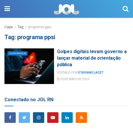
Capa
Tag
programa ppsi
Tag:
programa ppsi
Golpes digitais levam governo a
SEGURANÇA
lançar material de orientação
pública
POSTADO POR
OTAVIANO LACET
20 DE MAIO DE 2026
Conectado no JOL RN