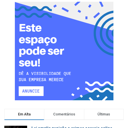
Em Alta
Comentários
Últimas