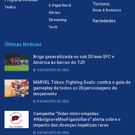
Turismo
O Papai Nerd
Teatro
Dicas E Roteiros
Séries
Streaming
Variedades
Tech
Últimas Notícias
Briga generaliizada no sub 20 leva QFC e
América às barras do TJD
9 DE AGOSTO DE 2026
MARVEL Tōkon: Fighting Souls: confira o guia de
gameplay de todos os 20 personagens de
lançamento
8 DE AGOSTO DE 2026
Campanha “Vidas interrompidas:
#NãoIgnoreMeuFígadoRaro” alerta sobre o
impacto das doenças hepáticas raras
6 DE AGOSTO DE 2026