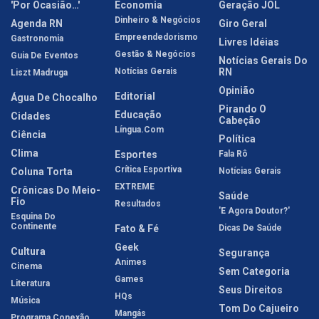
'Por Ocasião…'
Economia
Geração JOL
Dinheiro & Negócios
Agenda RN
Giro Geral
Empreendedorismo
Gastronomia
Livres Idéias
Gestão & Negócios
Guia De Eventos
Notícias Gerais Do
Notícias Gerais
RN
Liszt Madruga
Opinião
Editorial
Água De Chocalho
Pirando O
Educação
Cidades
Cabeção
Língua.com
Ciência
Política
Clima
Esportes
Fala Rô
Crítica Esportiva
Coluna Torta
Notícias Gerais
EXTREME
Crônicas Do Meio-
Saúde
Fio
Resultados
'E Agora Doutor?'
Esquina Do
Continente
Fato & Fé
Dicas De Saúde
Geek
Cultura
Segurança
Animes
Cinema
Sem Categoria
Games
Literatura
Seus Direitos
HQs
Música
Tom Do Cajueiro
Mangás
Programa Conexão