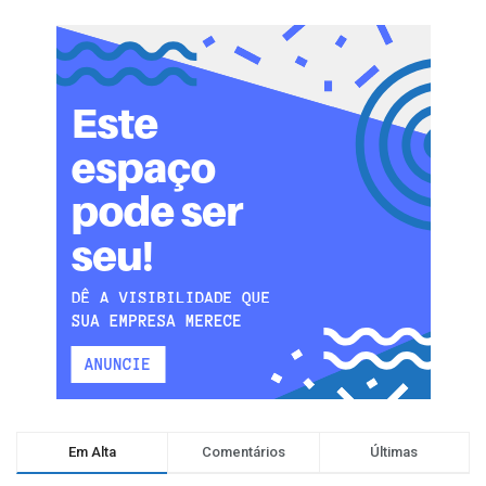
Em Alta
Comentários
Últimas