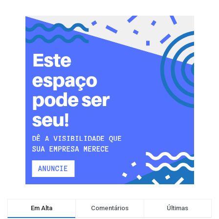
Em Alta
Comentários
Últimas