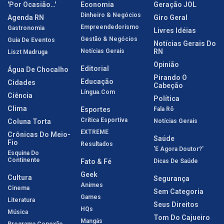
'Por Ocasião…'
Economia
Geração JOL
Dinheiro & Negócios
Agenda RN
Giro Geral
Empreendedorismo
Gastronomia
Livres Idéias
Gestão & Negócios
Guia De Eventos
Notícias Gerais Do
Notícias Gerais
RN
Liszt Madruga
Opinião
Editorial
Água De Chocalho
Pirando O
Educação
Cidades
Cabeção
Língua.com
Ciência
Política
Clima
Esportes
Fala Rô
Crítica Esportiva
Coluna Torta
Notícias Gerais
EXTREME
Crônicas Do Meio-
Saúde
Fio
Resultados
'E Agora Doutor?'
Esquina Do
Continente
Fato & Fé
Dicas De Saúde
Geek
Cultura
Segurança
Animes
Cinema
Sem Categoria
Games
Literatura
Seus Direitos
HQs
Música
Tom Do Cajueiro
Mangás
Programa Conexão