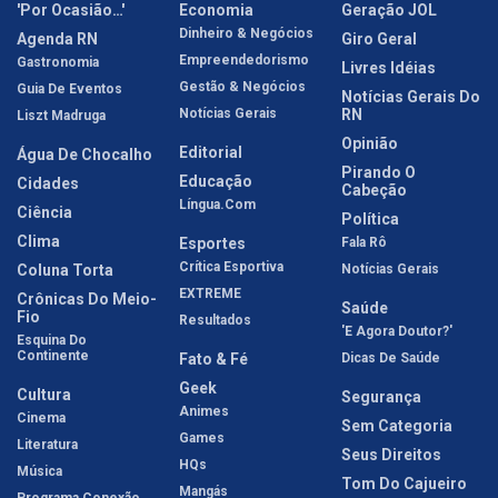
'Por Ocasião…'
Economia
Geração JOL
Dinheiro & Negócios
Agenda RN
Giro Geral
Empreendedorismo
Gastronomia
Livres Idéias
Gestão & Negócios
Guia De Eventos
Notícias Gerais Do
Notícias Gerais
RN
Liszt Madruga
Opinião
Editorial
Água De Chocalho
Pirando O
Educação
Cidades
Cabeção
Língua.com
Ciência
Política
Clima
Esportes
Fala Rô
Crítica Esportiva
Coluna Torta
Notícias Gerais
EXTREME
Crônicas Do Meio-
Saúde
Fio
Resultados
'E Agora Doutor?'
Esquina Do
Continente
Fato & Fé
Dicas De Saúde
Geek
Cultura
Segurança
Animes
Cinema
Sem Categoria
Games
Literatura
Seus Direitos
HQs
Música
Tom Do Cajueiro
Mangás
Programa Conexão