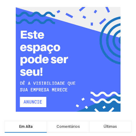
Em Alta
Comentários
Últimas