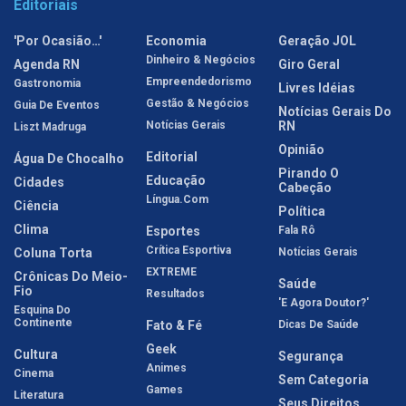
Editoriais
'Por Ocasião…'
Economia
Geração JOL
Dinheiro & Negócios
Agenda RN
Giro Geral
Empreendedorismo
Gastronomia
Livres Idéias
Gestão & Negócios
Guia De Eventos
Notícias Gerais Do
Notícias Gerais
RN
Liszt Madruga
Opinião
Editorial
Água De Chocalho
Pirando O
Educação
Cidades
Cabeção
Língua.com
Ciência
Política
Clima
Esportes
Fala Rô
Crítica Esportiva
Coluna Torta
Notícias Gerais
EXTREME
Crônicas Do Meio-
Saúde
Fio
Resultados
'E Agora Doutor?'
Esquina Do
Continente
Fato & Fé
Dicas De Saúde
Geek
Cultura
Segurança
Animes
Cinema
Sem Categoria
Games
Literatura
Seus Direitos