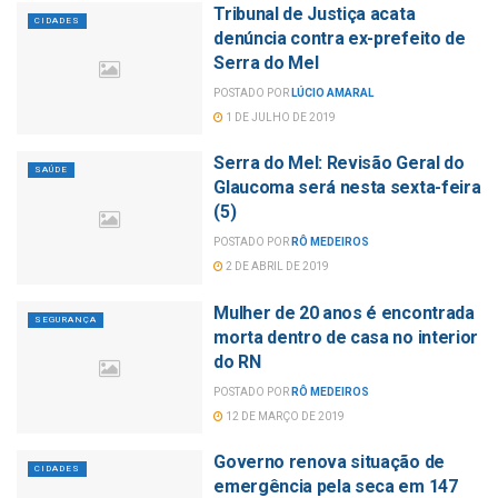
Tribunal de Justiça acata
CIDADES
denúncia contra ex-prefeito de
Serra do Mel
POSTADO POR
LÚCIO AMARAL
1 DE JULHO DE 2019
Serra do Mel: Revisão Geral do
SAÚDE
Glaucoma será nesta sexta-feira
(5)
POSTADO POR
RÔ MEDEIROS
2 DE ABRIL DE 2019
Mulher de 20 anos é encontrada
SEGURANÇA
morta dentro de casa no interior
do RN
POSTADO POR
RÔ MEDEIROS
12 DE MARÇO DE 2019
Governo renova situação de
CIDADES
emergência pela seca em 147