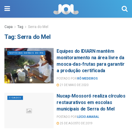
Capa
Tag
Serra do Mel
Tag:
Serra do Mel
Equipes do IDIARN mantêm
NOTÍCIAS GERAIS DO RN
monitoramento na área livre da
mosca-das-frutas para garantir
a produção certificada
POSTADO POR
RÔ MEDEIROS
21 DE MAIO DE 2020
Nucap-Mossoró realiza círculos
CIDADES
restaurativos em escolas
municipais de Serra do Mel
POSTADO POR
LÚCIO AMARAL
25 DE AGOSTO DE 2019