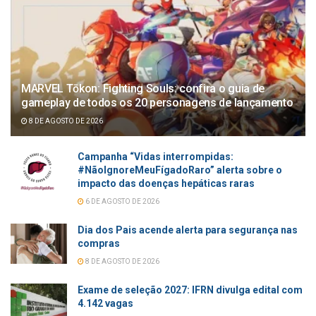
MARVEL Tōkon: Fighting Souls: confira o guia de
gameplay de todos os 20 personagens de lançamento
8 DE AGOSTO DE 2026
Campanha “Vidas interrompidas:
#NãoIgnoreMeuFígadoRaro” alerta sobre o
impacto das doenças hepáticas raras
6 DE AGOSTO DE 2026
Dia dos Pais acende alerta para segurança nas
compras
8 DE AGOSTO DE 2026
Exame de seleção 2027: IFRN divulga edital com
4.142 vagas