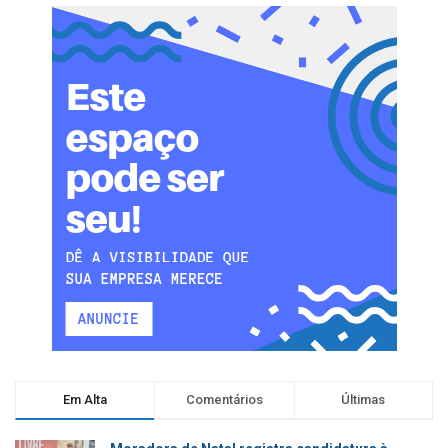
Em Alta
Comentários
Últimas