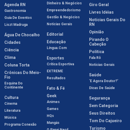
Dinheiro & Negócios
Agenda RN
Giro Geral
Empreendedorismo
Gastronomia
Livres Idéias
Gestão & Negócios
Guia De Eventos
Notícias Gerais Do
Notícias Gerais
RN
Liszt Madruga
Opinião
Editorial
Água De Chocalho
Pirando O
Educação
Cidades
Cabeção
Língua.com
Ciência
Política
Clima
Esportes
Fala Rô
Crítica Esportiva
Coluna Torta
Notícias Gerais
EXTREME
Crônicas Do Meio-
Saúde
Fio
Resultados
'E Agora Doutor?'
Esquina Do
Continente
Fato & Fé
Dicas De Saúde
Geek
Cultura
Segurança
Animes
Cinema
Sem Categoria
Games
Literatura
Seus Direitos
HQs
Música
Tom Do Cajueiro
Mangás
Programa Conexão
Turismo
O Papai Nerd