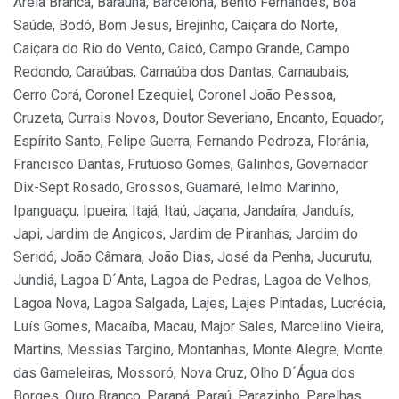
Areia Branca, Baraúna, Barcelona, Bento Fernandes, Boa
Saúde, Bodó, Bom Jesus, Brejinho, Caiçara do Norte,
Caiçara do Rio do Vento, Caicó, Campo Grande, Campo
Redondo, Caraúbas, Carnaúba dos Dantas, Carnaubais,
Cerro Corá, Coronel Ezequiel, Coronel João Pessoa,
Cruzeta, Currais Novos, Doutor Severiano, Encanto, Equador,
Espírito Santo, Felipe Guerra, Fernando Pedroza, Florânia,
Francisco Dantas, Frutuoso Gomes, Galinhos, Governador
Dix-Sept Rosado, Grossos, Guamaré, Ielmo Marinho,
Ipanguaçu, Ipueira, Itajá, Itaú, Jaçana, Jandaíra, Janduís,
Japi, Jardim de Angicos, Jardim de Piranhas, Jardim do
Seridó, João Câmara, João Dias, José da Penha, Jucurutu,
Jundiá, Lagoa D´Anta, Lagoa de Pedras, Lagoa de Velhos,
Lagoa Nova, Lagoa Salgada, Lajes, Lajes Pintadas, Lucrécia,
Luís Gomes, Macaíba, Macau, Major Sales, Marcelino Vieira,
Martins, Messias Targino, Montanhas, Monte Alegre, Monte
das Gameleiras, Mossoró, Nova Cruz, Olho D´Água dos
Borges, Ouro Branco, Paraná, Paraú, Parazinho, Parelhas,