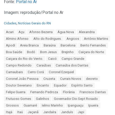
Fonte:
Portal no Ar
Imagem: reprodução/Portal no Ar
C
Cidades
,
Notícias Gerais do RN
a
T
Acari
Açu
Afonso Bezerra
Água Nova
Alexandria
t
a
e
Almino Afonso
Alto do Rodrigues.
Angicos
Antônio Martins
g
g
s
Apodi
Areia Branca
Baraúna
Barcelona
Bento Fernandes
o
:
r
Boa Saúde
Bodó
Bom Jesus
Brejinho
Caiçara do Norte
i
Caiçara do Rio do Vento.
Caicó
Campo Grande
e
s
Campo Redondo
Caraúbas
Carnaúba dos Dantas
:
Carnaubais
Cerro Corá
Coronel Ezequiel
Coronel João Pessoa
Cruzeta
Currais Novos
decreto
Doutor Severiano
Encanto
Equador
Espírito Santo
Felipe Guerra
Fernando Pedroza
Florânia
Francisco Dantas
Frutuoso Gomes
Galinhos
Governador Dix-Sept Rosado
Grossos
Guamaré
Ielmo Marinho
Ipanguaçu
Ipueira
Itajá
Itaú
Jaçanã
Jandaíra
Janduís
Japi