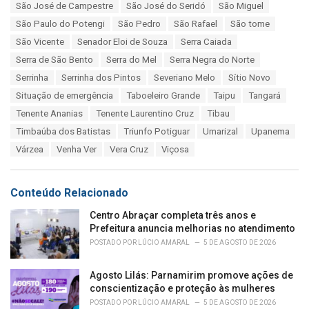
São José de Campestre
São José do Seridó
São Miguel
São Paulo do Potengi
São Pedro
São Rafael
São tome
São Vicente
Senador Eloi de Souza
Serra Caiada
Serra de São Bento
Serra do Mel
Serra Negra do Norte
Serrinha
Serrinha dos Pintos
Severiano Melo
Sítio Novo
Situação de emergência
Taboeleiro Grande
Taipu
Tangará
Tenente Ananias
Tenente Laurentino Cruz
Tibau
Timbaúba dos Batistas
Triunfo Potiguar
Umarizal
Upanema
Várzea
Venha Ver
Vera Cruz
Viçosa
Conteúdo Relacionado
Centro Abraçar completa três anos e
Prefeitura anuncia melhorias no atendimento
POSTADO POR
LÚCIO AMARAL
5 DE AGOSTO DE 2026
Agosto Lilás: Parnamirim promove ações de
conscientização e proteção às mulheres
POSTADO POR
LÚCIO AMARAL
5 DE AGOSTO DE 2026