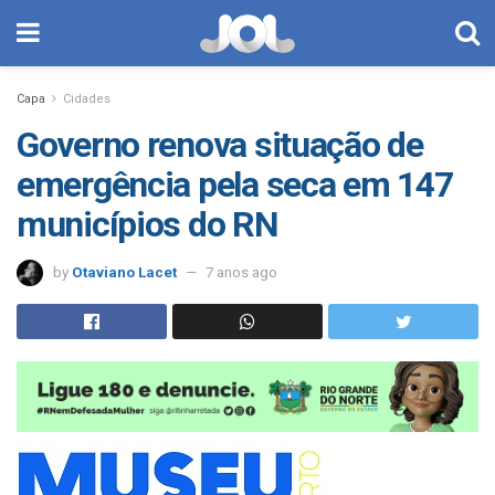
Capa
Cidades
Governo renova situação de
emergência pela seca em 147
municípios do RN
by
Otaviano Lacet
7 anos ago