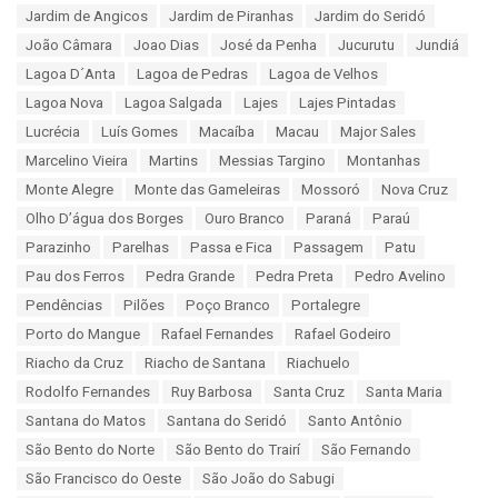
Jardim de Angicos
Jardim de Piranhas
Jardim do Seridó
João Câmara
Joao Dias
José da Penha
Jucurutu
Jundiá
Lagoa D´Anta
Lagoa de Pedras
Lagoa de Velhos
Lagoa Nova
Lagoa Salgada
Lajes
Lajes Pintadas
Lucrécia
Luís Gomes
Macaíba
Macau
Major Sales
Marcelino Vieira
Martins
Messias Targino
Montanhas
Monte Alegre
Monte das Gameleiras
Mossoró
Nova Cruz
Olho D’água dos Borges
Ouro Branco
Paraná
Paraú
Parazinho
Parelhas
Passa e Fica
Passagem
Patu
Pau dos Ferros
Pedra Grande
Pedra Preta
Pedro Avelino
Pendências
Pilões
Poço Branco
Portalegre
Porto do Mangue
Rafael Fernandes
Rafael Godeiro
Riacho da Cruz
Riacho de Santana
Riachuelo
Rodolfo Fernandes
Ruy Barbosa
Santa Cruz
Santa Maria
Santana do Matos
Santana do Seridó
Santo Antônio
São Bento do Norte
São Bento do Trairí
São Fernando
São Francisco do Oeste
São João do Sabugi