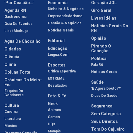
'Por Ocasião…'
Economia
Geração JOL
Dinheiro & Negócios
Agenda RN
Giro Geral
Empreendedorismo
Gastronomia
Livres Idéias
Gestão & Negócios
Guia De Eventos
Notícias Gerais Do
Notícias Gerais
RN
Liszt Madruga
Opinião
Editorial
Água De Chocalho
Pirando O
Educação
Cidades
Cabeção
Língua.com
Ciência
Política
Clima
Esportes
Fala Rô
Crítica Esportiva
Coluna Torta
Notícias Gerais
EXTREME
Crônicas Do Meio-
Saúde
Fio
Resultados
'E Agora Doutor?'
Esquina Do
Continente
Fato & Fé
Dicas De Saúde
Geek
Cultura
Segurança
Animes
Cinema
Sem Categoria
Games
Literatura
Seus Direitos
HQs
Música
Tom Do Cajueiro
Mangás
Programa Conexão