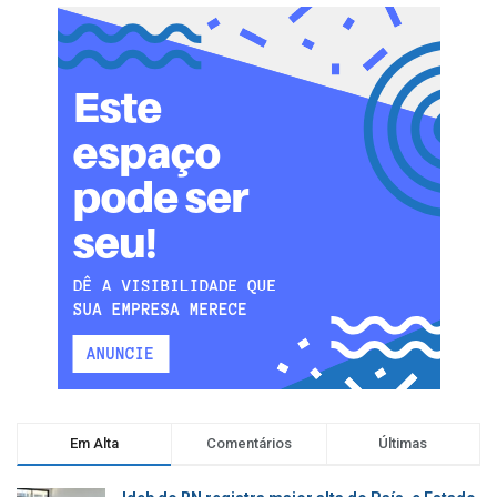
Em Alta
Comentários
Últimas