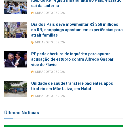
Ideb do RN registra maior alta do País, e Estado
sai da lanterna
6 DE AGOSTO DE 2026
Dia dos Pais deve movimentar R$ 368 milhões
no RN; shoppings apostam em experiências para
atrair famílias
6 DE AGOSTO DE 2026
PF pede abertura de inquérito para apurar
acusação de estupro contra Alfredo Gaspar,
vice de Flávio
6 DE AGOSTO DE 2026
Unidade de saúde transfere pacientes após
tiroteio em Mãe Luíza, em Natal
6 DE AGOSTO DE 2026
Últimas Notícias