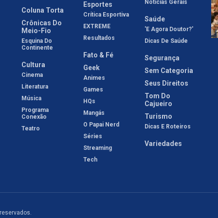
Notícias Gerais
Esportes
Coluna Torta
Crítica Esportiva
Saúde
Crônicas Do
EXTREME
'E Agora Doutor?'
Meio-Fio
Resultados
Esquina Do
Dicas De Saúde
Continente
Fato & Fé
Segurança
Cultura
Geek
Sem Categoria
Cinema
Animes
Seus Direitos
Literatura
Games
Tom Do
Música
HQs
Cajueiro
Programa
Mangás
Turismo
Conexão
O Papai Nerd
Dicas E Roteiros
Teatro
Séries
Variedades
Streaming
Tech
 reservados.