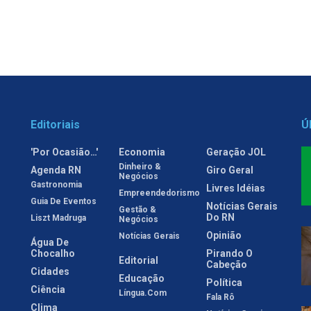
Editoriais
Ú
'Por Ocasião…'
Economia
Geração JOL
Dinheiro &
Agenda RN
Giro Geral
Negócios
Gastronomia
Livres Idéias
Empreendedorismo
Guia De Eventos
Notícias Gerais
Gestão &
Do RN
Liszt Madruga
Negócios
Opinião
Notícias Gerais
Água De
Chocalho
Pirando O
Editorial
Cabeção
Cidades
Educação
Política
Ciência
Língua.com
Fala Rô
Clima