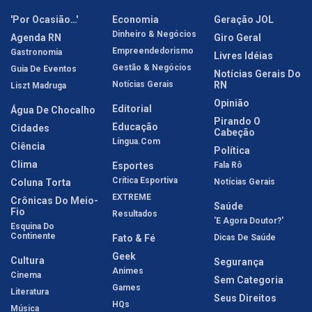
'Por Ocasião…'
Economia
Geração JOL
Dinheiro & Negócios
Agenda RN
Giro Geral
Empreendedorismo
Gastronomia
Livres Idéias
Gestão & Negócios
Guia De Eventos
Notícias Gerais Do
Notícias Gerais
RN
Liszt Madruga
Opinião
Editorial
Água De Chocalho
Pirando O
Educação
Cidades
Cabeção
Língua.com
Ciência
Política
Clima
Esportes
Fala Rô
Crítica Esportiva
Coluna Torta
Notícias Gerais
EXTREME
Crônicas Do Meio-
Saúde
Fio
Resultados
'E Agora Doutor?'
Esquina Do
Continente
Fato & Fé
Dicas De Saúde
Geek
Cultura
Segurança
Animes
Cinema
Sem Categoria
Games
Literatura
Seus Direitos
HQs
Música