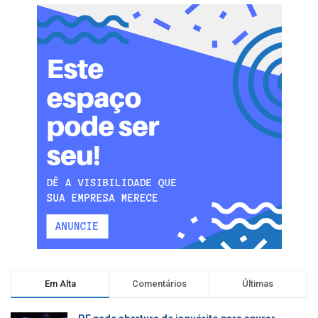
Em Alta
Comentários
Últimas