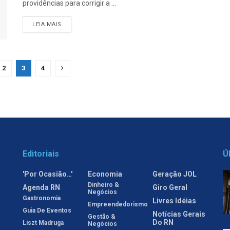
providências para corrigir a ...
LEIA MAIS
2
3
4
Editoriais
Ú
'Por Ocasião…'
Economia
Geração JOL
Dinheiro &
Agenda RN
Giro Geral
Negócios
Gastronomia
Livres Idéias
Empreendedorismo
Guia De Eventos
Notícias Gerais
Gestão &
Do RN
Liszt Madruga
Negócios