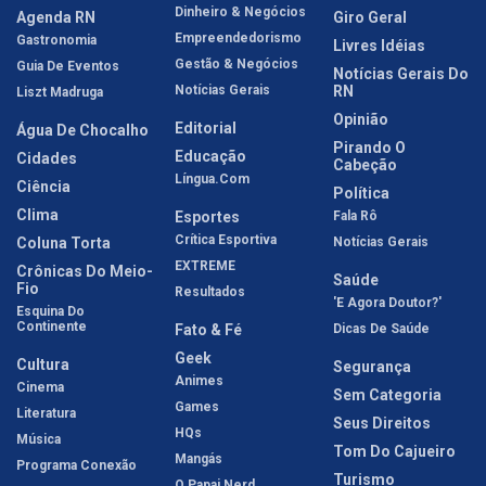
Dinheiro & Negócios
Agenda RN
Giro Geral
Empreendedorismo
Gastronomia
Livres Idéias
Gestão & Negócios
Guia De Eventos
Notícias Gerais Do
Notícias Gerais
RN
Liszt Madruga
Opinião
Editorial
Água De Chocalho
Pirando O
Educação
Cidades
Cabeção
Língua.com
Ciência
Política
Clima
Esportes
Fala Rô
Crítica Esportiva
Coluna Torta
Notícias Gerais
EXTREME
Crônicas Do Meio-
Saúde
Fio
Resultados
'E Agora Doutor?'
Esquina Do
Continente
Fato & Fé
Dicas De Saúde
Geek
Cultura
Segurança
Animes
Cinema
Sem Categoria
Games
Literatura
Seus Direitos
HQs
Música
Tom Do Cajueiro
Mangás
Programa Conexão
Turismo
O Papai Nerd