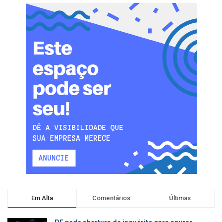
Em Alta
Comentários
Últimas