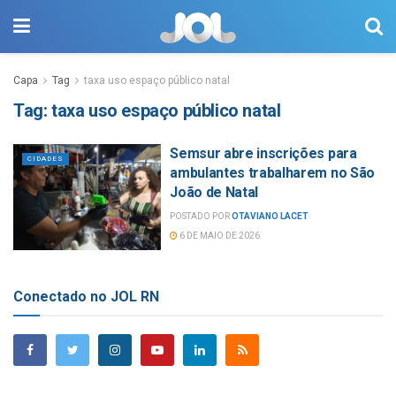
Capa
Tag
taxa uso espaço público natal
Tag:
taxa uso espaço público natal
Semsur abre inscrições para
CIDADES
ambulantes trabalharem no São
João de Natal
POSTADO POR
OTAVIANO LACET
6 DE MAIO DE 2026
Conectado no JOL RN