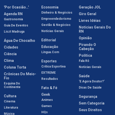
'Por Ocasião…'
Economia
Geração JOL
Dinheiro & Negócios
Agenda RN
Giro Geral
Empreendedorismo
Gastronomia
Livres Idéias
Gestão & Negócios
Guia De Eventos
Notícias Gerais Do
Notícias Gerais
RN
Liszt Madruga
Opinião
Editorial
Água De Chocalho
Pirando O
Educação
Cidades
Cabeção
Língua.com
Ciência
Política
Clima
Esportes
Fala Rô
Crítica Esportiva
Coluna Torta
Notícias Gerais
EXTREME
Crônicas Do Meio-
Saúde
Fio
Resultados
'E Agora Doutor?'
Esquina Do
Continente
Fato & Fé
Dicas De Saúde
Geek
Cultura
Segurança
Animes
Cinema
Sem Categoria
Games
Literatura
Seus Direitos
HQs
Música