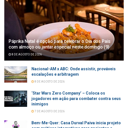
Páprika Natal é opção para celebrar o Dia dos Pais
com almoço ou jantar especial neste domingo (9)
8 DE AGOSTO DE 2026
Nacional-AM x ABC: Onde assistir, prováveis
escalações e arbitragem
8 DE AGOSTO DE 2026
‘Star Wars Zero Company’ – Coloca os
jogadores em ação para combater contra seus
inimigos
7 DE AGOSTO DE 2026
Bem-Me-Quer: Casa Durval Paiva inicia projeto