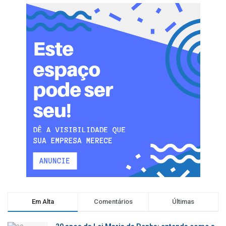
Em Alta
Comentários
Últimas